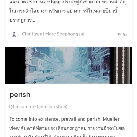
และภาควิชาการเองปัญญาประดิษฐ์ก็เข้ามามีบทบาทสำคัญ
ในการผลิกโฉมวงการวิชการ อย่างการที่ในหลายปีมานี้
ปรากฏการ...
52
Chaitawat Marc Seephongsai
perish
incarnate (crimson stain)
To come into existence, prevail and perish. Müeller
view สัปดาห์ที่สามของเดือนกรกฎาคม รายงานอีกฉบับขอ