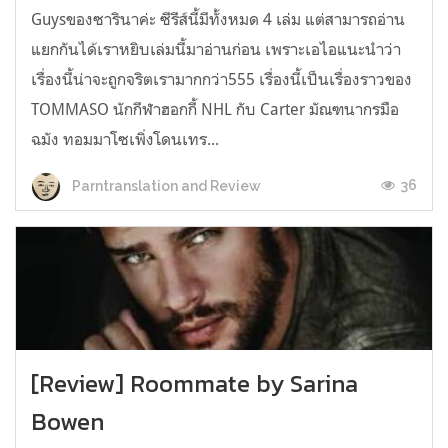
Guysของซารินาค่ะ ซีรีส์นี้มีทั้งหมด 4 เล่ม แต่สามารถอ่าน
แยกกันได้เราหยิบเล่มนี้มาอ่านก่อน เพราะเอไอแนะนำว่า
เรื่องนี้น่าจะถูกจริตเรามากกว่า555 เรื่องนี้เป็นเรื่องราวของ
TOMMASO นักกีฬาฮอกกี้ NHL กับ Carter มัณฑนากรมือ
ฉมัง ทอมมาโซเพิ่งโดนเทร...
36
Parntranslation and Review
[Review] Roommate by Sarina
Bowen