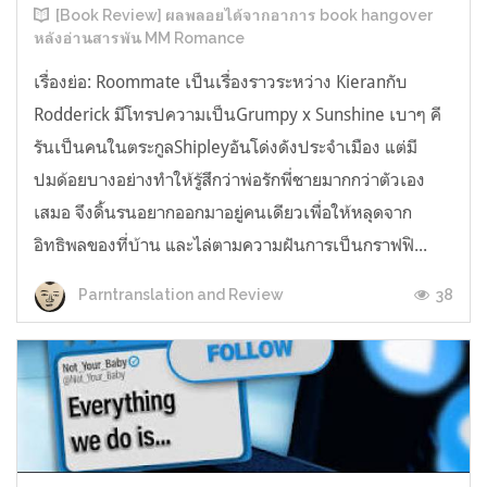
[Book Review] ผลพลอยได้จากอาการ book hangover
หลังอ่านสารพัน MM Romance
เรื่องย่อ: Roommate เป็นเรื่องราวระหว่าง Kieranกับ
Rodderick มีโทรปความเป็นGrumpy x Sunshine เบาๆ คี
รันเป็นคนในตระกูลShipleyอันโด่งดังประจำเมือง แต่มี
ปมด้อยบางอย่างทำให้รู้สึกว่าพ่อรักพี่ชายมากกว่าตัวเอง
เสมอ จึงดิ้นรนอยากออกมาอยู่คนเดียวเพื่อให้หลุดจาก
อิทธิพลของที่บ้าน และไล่ตามความฝันการเป็นกราฟฟิ...
38
Parntranslation and Review