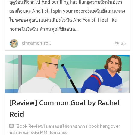
ฤดูร้อนที่จากไป And our fling has flungความสัมพันธ์เรา
สองก็จบลง And I still spin your recordsแต่ฉันยังเล่นเพลง
โปรดของคุณบนแผ่นเสียงไวนิล And You still feel like
homeในใจฉัน ตัวตนคุณก็ยังอบอ...
35
cinnamon_roll
[Review] Common Goal by Rachel
Reid
[Book Review] ผลพลอยได้จากอาการ book hangover
หลังอ่านสารพัน MM Romance