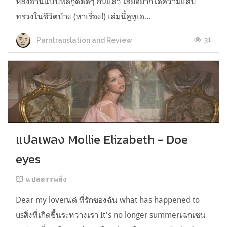
หลังอ่านแบบฟีลกู้ดติดๆ กันแล้ว เลยอยากได้ความแสบ
ทรวงในชีวิตบ้าง (หาเรื่อง!) เล่มนี้คู่หูเอ...
31
Parntranslation and Review
แปลเพลง Mollie Elizabeth - Doe
eyes
แปลสรรพสิ่ง
Dear my loverแด่ ที่รักของฉัน what has happened to
usสิ่งที่เกิดขึ้นระหว่างเรา It's no longer summerเฉกเช่น