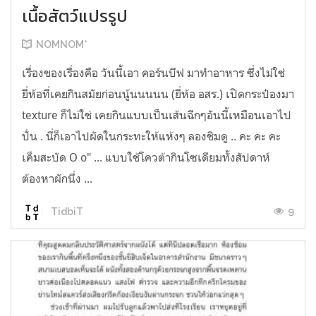
เนื้อสัตว์แปรรูป
NOMNOM*
เรื่องของเรื่องคือ วันนี้เอา คอร์นบีฟ มาทำอาหาร ซึ่งไม่ใช่
ยี่ห้อที่เคยกินสมัยก่อนนู้นนนนน (ยี่ห้อ อสร.) เปิดกระป๋องมา
texture ก็ไม่ใช่ เคยกินแบบเป็นเส้นฉีกๆอันนี้เหมือนเอาไป
ปั่น . นี่ก็เอาไปผัดในกระทะให้แห้งๆ ลองชิมดู .. คะ คะ คะ
เค็มสะบัด O o" ... แบบใช้โควต้ากินโซเดียมทั้งสัปดาห์
ต้องหาผักนึ่ง ...
9
TidbiT