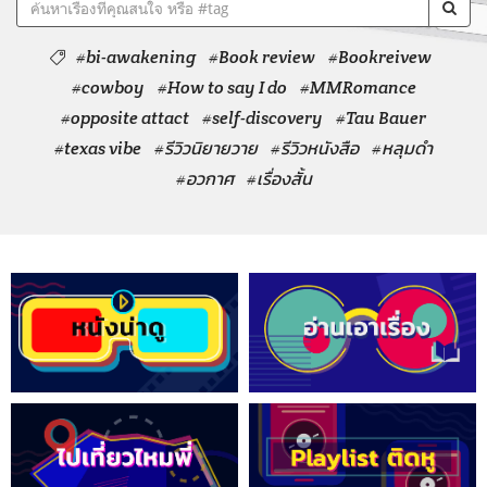
#bi-awakening
#Book review
#Bookreivew
#cowboy
#How to say I do
#MMRomance
#opposite attact
#self-discovery
#Tau Bauer
#texas vibe
#รีวิวนิยายวาย
#รีวิวหนังสือ
#หลุมดำ
#อวกาศ
#เรื่องสั้น