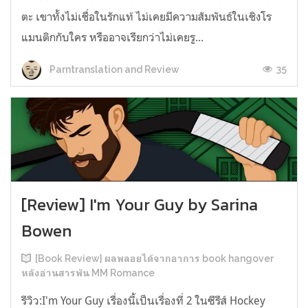
ตะ เขาทั้งไม่เชื่อในรักแท้ ไม่เคยมีความสัมพันธ์ในเชิงโร
แมนติกกับใคร หรืออาจเรียกว่าไม่เคยรู...
35
Parntranslation and Review
[Review] I'm Your Guy by Sarina
Bowen
[Book Review] ผลพลอยได้จากอาการ book hangover
หลังอ่านสารพัน MM Romance
รีวิว:I'm Your Guy เรื่องนี้เป็นเรื่องที่ 2 ในซีรีส์ Hockey