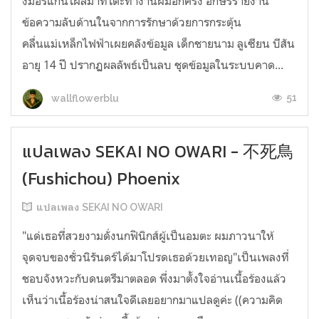
งมอร์แกนโผล่มาที่โต๊ะทำงานผมอีกครั้ง อักษรรายงาน
ข้อความลับด้านในจากการรักษาด้วยการกระตุ้น
คลื่นแม่เหล็กไฟฟ้าเผยคลังข้อมูล เด็กชายนาม ลูเซียน บีสัน
อายุ 14 ปี ปรากฏผลลัพธ์เป็นลบ ชุดข้อมูลในระบบคาด...
51
wallflowerblu
แปลเพลง SEKAI NO OWARI - 不死鳥
(Fushichou) Phoenix
แปลเพลง SEKAI NO OWARI
"แด่เธอที่สวยงามดั่งนกฟินิกส์ผู้เป็นอมตะ ผมภาวนาให้
จุดจบของชั่วนิรันดร์ได้มาโปรดเธอด้วยเทอญ"เป็นเพลงที่
ชอบจังหวะกับดนตรีมาตลอด พึ่งมาตั้งใจอ่านเนื้อร้องแล้ว
เห็นว่าเนื้อร้องน่าสนใจดีเลยอยากมาแปลดูค่ะ ((ความคิด