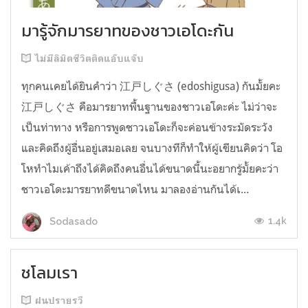
มารู้จักมารยาทของชาวเอโดะกัน
ไม่มีลิมิตชีวิตติดแอ๊บแจ๊บ
ทุกคนเคยได้ยินคำว่า 江戸しぐさ (edoshigusa) กันมั้ยคะ
江戸しぐさ คือมารยาทพื้นฐานของชาวเอโดะค่ะ ไม่ว่าจะ
เป็นท่าทาง หรือการพูดชาวเอโดะก็จะค่อนข้างระมัดระวัง
และคิดถึงผู้อื่นอยู่เสมอเลย จนบางทีก็ทำให้ผู้เขียนคิดว่า โอ
โหทำไมเค้าถึงได้คิดถึงคนอื่นได้ขนาดนี้นะอยากรู้มั้ยคะว่า
ชาวเอโดะมารยาทดีขนาดไหน มาลองอ่านกันได้เ...
1.4k
Sodasado
ชโลมเรา
ฝนปรายรวี