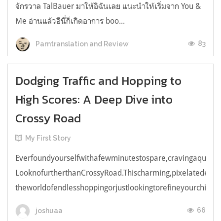
จักรวาล TalBauer มาให้อิฉันเลย แนะนำให้เริ่มจาก You &
Me อ่านแล้วอีนี่ก็เกิดอาการ boo...
83
Parntranslation and Review
Dodging Traffic and Hopping to
High Scores: A Deep Dive into
Crossy Road
My First Story
Everfoundyourselfwithafewminutestospare,cravingaquick,e
LooknofurtherthanCrossyRoad.Thischarming,pixelatedendl
theworldofendlesshoppingorjustlookingtorefineyourchicken
66
joshuaa