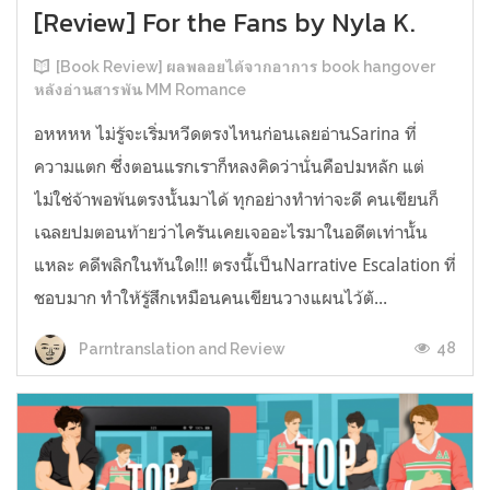
[Review] For the Fans by Nyla K.
[Book Review] ผลพลอยได้จากอาการ book hangover
หลังอ่านสารพัน MM Romance
อหหหห ไม่รู้จะเริ่มหวีดตรงไหนก่อนเลยอ่านSarina ที่
ความแตก ซึ่งตอนแรกเราก็หลงคิดว่านั่นคือปมหลัก แต่
ไม่ใช่จ้าพอพ้นตรงนั้นมาได้ ทุกอย่างทำท่าจะดี คนเขียนก็
เฉลยปมตอนท้ายว่าไครันเคยเจออะไรมาในอดีตเท่านั้น
แหละ คดีพลิกในทันใด!!! ตรงนี้เป็นNarrative Escalation ที่
ชอบมาก ทำให้รู้สึกเหมือนคนเขียนวางแผนไว้ตั...
48
Parntranslation and Review