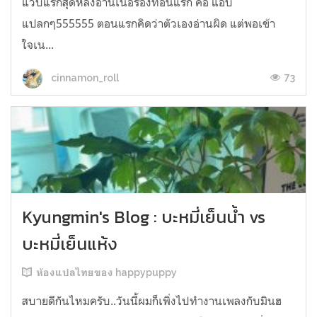
แวบแรกสุดหลังอ่านเนื้อร้องท่อนแรก คือ แอบ
แปลกๆ555555 ตอนแรกคิดว่าตัวเองอ่านผิด แต่พอเข้า
ใจเน...
73
cinnamon_roll
Kyungmin's Blog : บะหมี่เย็นน้ำ vs
บะหมี่เย็นแห้ง
ห้องแปลไทยของ happypuppy
สบายดีกันไหมครับ..วันนี้ผมก็เพิ่งไปทำงานเพลงกับมินฮ