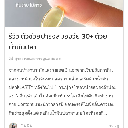
รีวิว ตัวช่วยบำรุงสมองวัย 30+ ด้วย
น้ำมันปลา
สุขภาพและการดูแลสมอง
จากคนทำงานหนักและวัยเลข 3 นอกจากเริ่มปรับการกิน
และงดหน้าจอในวันหยุดแล้ว เราเลือกเสริมด้วยน้ำมัน
ปลาKLARITY หลังกินไป 1 กระปุก 💡ตอนบ่ายสมองล้าน้อย
ลง 💡ตื่นเช้าแล้วไม่ค่อยมึนหัว 💡ไอเดียไม่ตัน ยิ่งทำงาน
สาย Content แนะนำว่าควรมี ชอบตรงที่ไม่มีกลิ่นคาวเลย
กินง่ายสุดตั้งแต่เคยกินน้ำมันปลามาเลย ใครที่เคยกิ...
29
DA RA