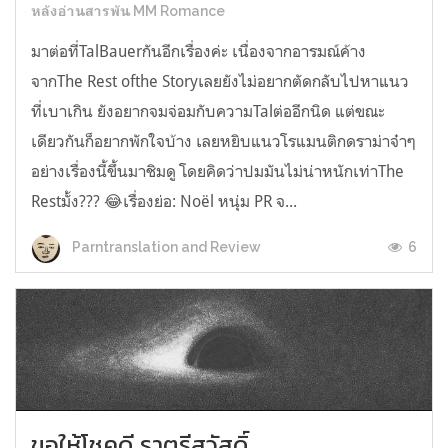
หลังอ่านสารพัน MM Romance
มาต่อที่TalBauerกันอีกเรื่องค่ะ เนื่องจากอารมณ์ค้าง
จากThe Rest ofthe Storyเลยยังไม่อยากตัดกลับไปหาแนว
ที่เบาเกิน ยังอยากจมจ่อมกับความTalต่ออีกนิด แต่ขณะ
เดียวกันก็อยากพักใจบ้าง เลยหยิบแนวโรแมนติกดราม่าจ๋าๆ
อย่างเรื่องนี้ขึ้นมาชิมดู โดยคิดว่าปมมันไม่น่าหนักเท่าThe
Restมั้ง??? 😂เรื่องย่อ: Noël หนุ่ม PR จ...
6
Parntranslation and Review
ขอให้โชคดี ราตรีสวัสดิ์