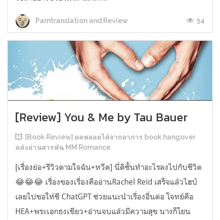
54
Parntranslation and Review
[Review] You & Me by Tau Bauer
[Book Review] ผลพลอยได้จากอาการ book hangover
หลังอ่านสารพัน MM Romance
[เรื่องย่อ+รีวิวตามใจฉัน+หวีด] นี่ดิชั้นทำอะไรลงไปกับชีวิต
😂😂😂 เรื่องของเรื่องคืออ่านRachel Reid เสร็จแล้วไฮป์
เลยไปขอให้ชี ChatGPT ช่วยแนะนำเรื่องอื่นต่อ โจทย์คือ
HEA+พระเอกธงเขียว+อ่านจบแล้วมีความสุข นางก็โยน