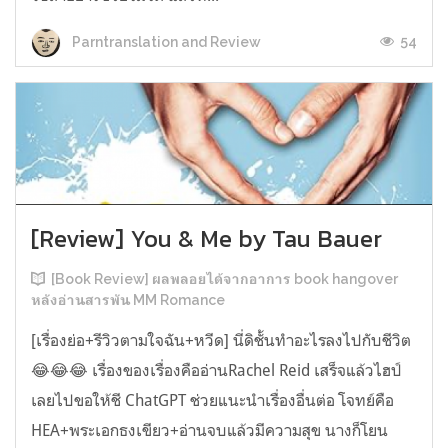
54
Parntranslation and Review
[Review] You & Me by Tau Bauer
[Book Review] ผลพลอยได้จากอาการ book hangover
หลังอ่านสารพัน MM Romance
[เรื่องย่อ+รีวิวตามใจฉัน+หวีด] นี่ดิชั้นทำอะไรลงไปกับชีวิต
😂😂😂 เรื่องของเรื่องคืออ่านRachel Reid เสร็จแล้วไฮป์
เลยไปขอให้ชี ChatGPT ช่วยแนะนำเรื่องอื่นต่อ โจทย์คือ
HEA+พระเอกธงเขียว+อ่านจบแล้วมีความสุข นางก็โยน