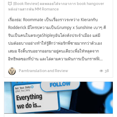
[Book Review] ผลพลอยได้จากอาการ book hangover
หลังอ่านสารพัน MM Romance
เรื่องย่อ: Roommate เป็นเรื่องราวระหว่าง Kieranกับ
Rodderick มีโทรปความเป็นGrumpy x Sunshine เบาๆ คี
รันเป็นคนในตระกูลShipleyอันโด่งดังประจำเมือง แต่มี
ปมด้อยบางอย่างทำให้รู้สึกว่าพ่อรักพี่ชายมากกว่าตัวเอง
เสมอ จึงดิ้นรนอยากออกมาอยู่คนเดียวเพื่อให้หลุดจาก
อิทธิพลของที่บ้าน และไล่ตามความฝันการเป็นกราฟฟิ...
38
Parntranslation and Review