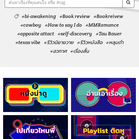
#bi-awakening
#Book review
#Bookreivew
#cowboy
#How to say I do
#MMRomance
#opposite attact
#self-discovery
#Tau Bauer
#texas vibe
#รีวิวนิยายวาย
#รีวิวหนังสือ
#หลุมดำ
#อวกาศ
#เรื่องสั้น