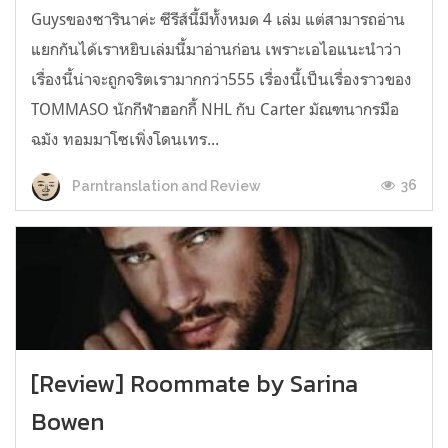
Guysของซารินาค่ะ ซีรีส์นี้มีทั้งหมด 4 เล่ม แต่สามารถอ่าน
แยกกันได้เราหยิบเล่มนี้มาอ่านก่อน เพราะเอไอแนะนำว่า
เรื่องนี้น่าจะถูกจริตเรามากกว่า555 เรื่องนี้เป็นเรื่องราวของ
TOMMASO นักกีฬาฮอกกี้ NHL กับ Carter มัณฑนากรมือ
ฉมัง ทอมมาโซเพิ่งโดนเทร...
36
Parntranslation and Review
[Review] Roommate by Sarina
Bowen