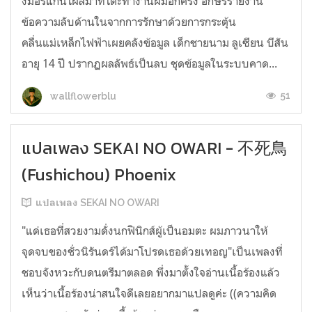
งมอร์แกนโผล่มาที่โต๊ะทำงานผมอีกครั้ง อักษรรายงาน
ข้อความลับด้านในจากการรักษาด้วยการกระตุ้น
คลื่นแม่เหล็กไฟฟ้าเผยคลังข้อมูล เด็กชายนาม ลูเซียน บีสัน
อายุ 14 ปี ปรากฏผลลัพธ์เป็นลบ ชุดข้อมูลในระบบคาด...
51
wallflowerblu
แปลเพลง SEKAI NO OWARI - 不死鳥
(Fushichou) Phoenix
แปลเพลง SEKAI NO OWARI
"แด่เธอที่สวยงามดั่งนกฟินิกส์ผู้เป็นอมตะ ผมภาวนาให้
จุดจบของชั่วนิรันดร์ได้มาโปรดเธอด้วยเทอญ"เป็นเพลงที่
ชอบจังหวะกับดนตรีมาตลอด พึ่งมาตั้งใจอ่านเนื้อร้องแล้ว
เห็นว่าเนื้อร้องน่าสนใจดีเลยอยากมาแปลดูค่ะ ((ความคิด