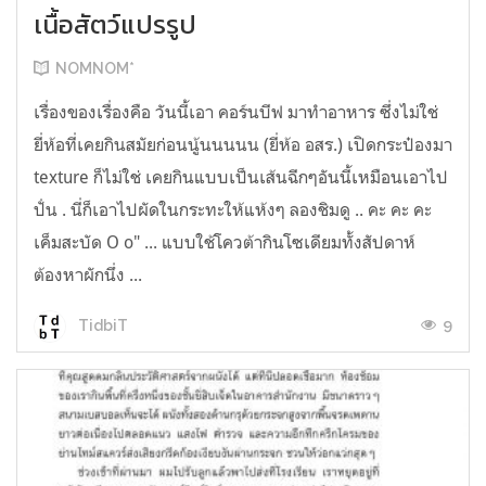
เนื้อสัตว์แปรรูป
NOMNOM*
เรื่องของเรื่องคือ วันนี้เอา คอร์นบีฟ มาทำอาหาร ซึ่งไม่ใช่
ยี่ห้อที่เคยกินสมัยก่อนนู้นนนนน (ยี่ห้อ อสร.) เปิดกระป๋องมา
texture ก็ไม่ใช่ เคยกินแบบเป็นเส้นฉีกๆอันนี้เหมือนเอาไป
ปั่น . นี่ก็เอาไปผัดในกระทะให้แห้งๆ ลองชิมดู .. คะ คะ คะ
เค็มสะบัด O o" ... แบบใช้โควต้ากินโซเดียมทั้งสัปดาห์
ต้องหาผักนึ่ง ...
9
TidbiT