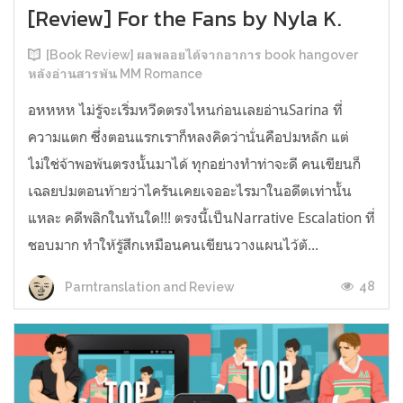
[Review] For the Fans by Nyla K.
[Book Review] ผลพลอยได้จากอาการ book hangover
หลังอ่านสารพัน MM Romance
อหหหห ไม่รู้จะเริ่มหวีดตรงไหนก่อนเลยอ่านSarina ที่
ความแตก ซึ่งตอนแรกเราก็หลงคิดว่านั่นคือปมหลัก แต่
ไม่ใช่จ้าพอพ้นตรงนั้นมาได้ ทุกอย่างทำท่าจะดี คนเขียนก็
เฉลยปมตอนท้ายว่าไครันเคยเจออะไรมาในอดีตเท่านั้น
แหละ คดีพลิกในทันใด!!! ตรงนี้เป็นNarrative Escalation ที่
ชอบมาก ทำให้รู้สึกเหมือนคนเขียนวางแผนไว้ตั...
48
Parntranslation and Review