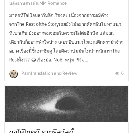
หลังอ่านสารพัน MM Romance
มาต่อที่TalBauerกันอีกเรื่องค่ะ เนื่องจากอารมณ์ค้าง
จากThe Rest ofthe Storyเลยยังไม่อยากตัดกลับไปหาแนว
ที่เบาเกิน ยังอยากจมจ่อมกับความTalต่ออีกนิด แต่ขณะ
เดียวกันก็อยากพักใจบ้าง เลยหยิบแนวโรแมนติกดราม่าจ๋าๆ
อย่างเรื่องนี้ขึ้นมาชิมดู โดยคิดว่าปมมันไม่น่าหนักเท่าThe
Restมั้ง??? 😂เรื่องย่อ: Noël หนุ่ม PR จ...
6
Parntranslation and Review
ขอให้โชคดี ราตรีสวัสดิ์