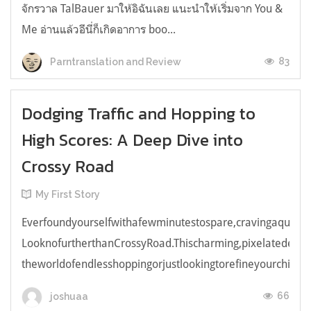
จักรวาล TalBauer มาให้อิฉันเลย แนะนำให้เริ่มจาก You &
Me อ่านแล้วอีนี่ก็เกิดอาการ boo...
83
Parntranslation and Review
Dodging Traffic and Hopping to
High Scores: A Deep Dive into
Crossy Road
My First Story
Everfoundyourselfwithafewminutestospare,cravingaquick,e
LooknofurtherthanCrossyRoad.Thischarming,pixelatedendl
theworldofendlesshoppingorjustlookingtorefineyourchicken
66
joshuaa