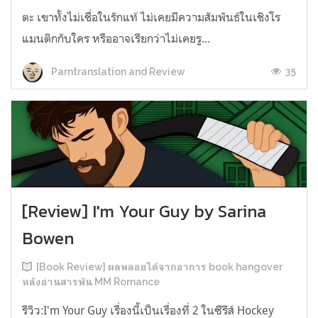
ตะ เขาทั้งไม่เชื่อในรักแท้ ไม่เคยมีความสัมพันธ์ในเชิงโร
แมนติกกับใคร หรืออาจเรียกว่าไม่เคยรู...
35
Parntranslation and Review
[Review] I'm Your Guy by Sarina
Bowen
[Book Review] ผลพลอยได้จากอาการ book hangover
หลังอ่านสารพัน MM Romance
รีวิว:I'm Your Guy เรื่องนี้เป็นเรื่องที่ 2 ในซีรีส์ Hockey