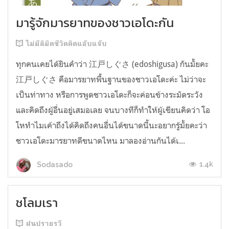
มารู้จักมารยาทของชาวเอโดะกัน
ไม่มีลิมิตชีวิตติดแอ๊บแจ๊บ
ทุกคนเคยได้ยินคำว่า 江戸しぐさ (edoshigusa) กันมั้ยคะ
江戸しぐさ คือมารยาทพื้นฐานของชาวเอโดะค่ะ ไม่ว่าจะ
เป็นท่าทาง หรือการพูดชาวเอโดะก็จะค่อนข้างระมัดระวัง
และคิดถึงผู้อื่นอยู่เสมอเลย จนบางทีก็ทำให้ผู้เขียนคิดว่า โอ
โหทำไมเค้าถึงได้คิดถึงคนอื่นได้ขนาดนี้นะอยากรู้มั้ยคะว่า
ชาวเอโดะมารยาทดีขนาดไหน มาลองอ่านกันได้เ...
1.4k
Sodasado
ชโลมเรา
ฝนปรายรวี