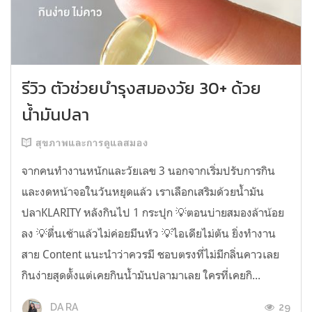
รีวิว ตัวช่วยบำรุงสมองวัย 30+ ด้วย
น้ำมันปลา
สุขภาพและการดูแลสมอง
จากคนทำงานหนักและวัยเลข 3 นอกจากเริ่มปรับการกิน
และงดหน้าจอในวันหยุดแล้ว เราเลือกเสริมด้วยน้ำมัน
ปลาKLARITY หลังกินไป 1 กระปุก 💡ตอนบ่ายสมองล้าน้อย
ลง 💡ตื่นเช้าแล้วไม่ค่อยมึนหัว 💡ไอเดียไม่ตัน ยิ่งทำงาน
สาย Content แนะนำว่าควรมี ชอบตรงที่ไม่มีกลิ่นคาวเลย
กินง่ายสุดตั้งแต่เคยกินน้ำมันปลามาเลย ใครที่เคยกิ...
29
DA RA