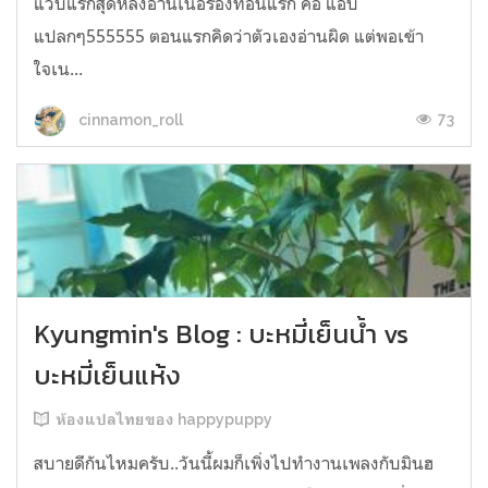
แวบแรกสุดหลังอ่านเนื้อร้องท่อนแรก คือ แอบ
แปลกๆ555555 ตอนแรกคิดว่าตัวเองอ่านผิด แต่พอเข้า
ใจเน...
73
cinnamon_roll
Kyungmin's Blog : บะหมี่เย็นน้ำ vs
บะหมี่เย็นแห้ง
ห้องแปลไทยของ happypuppy
สบายดีกันไหมครับ..วันนี้ผมก็เพิ่งไปทำงานเพลงกับมินฮ