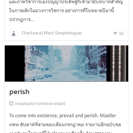
และภาควิชาการเองปัญญาประดิษฐ์ก็เข้ามามีบทบาทสำคัญ
ในการผลิกโฉมวงการวิชการ อย่างการที่ในหลายปีมานี้
ปรากฏการ...
52
Chaitawat Marc Seephongsai
perish
incarnate (crimson stain)
To come into existence, prevail and perish. Müeller
view สัปดาห์ที่สามของเดือนกรกฎาคม รายงานอีกฉบับขอ