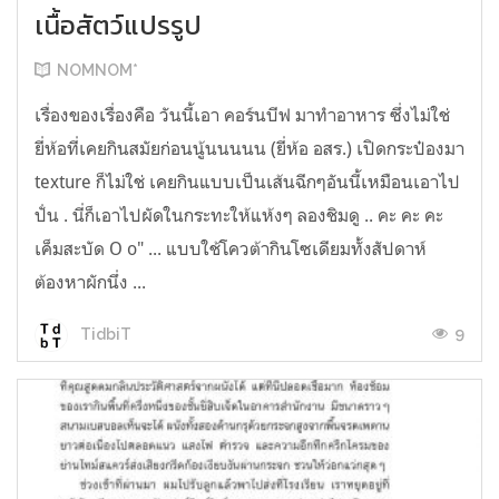
เนื้อสัตว์แปรรูป
NOMNOM*
เรื่องของเรื่องคือ วันนี้เอา คอร์นบีฟ มาทำอาหาร ซึ่งไม่ใช่
ยี่ห้อที่เคยกินสมัยก่อนนู้นนนนน (ยี่ห้อ อสร.) เปิดกระป๋องมา
texture ก็ไม่ใช่ เคยกินแบบเป็นเส้นฉีกๆอันนี้เหมือนเอาไป
ปั่น . นี่ก็เอาไปผัดในกระทะให้แห้งๆ ลองชิมดู .. คะ คะ คะ
เค็มสะบัด O o" ... แบบใช้โควต้ากินโซเดียมทั้งสัปดาห์
ต้องหาผักนึ่ง ...
9
TidbiT