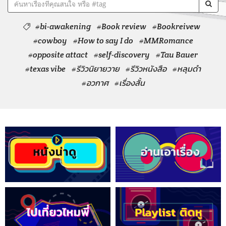
#bi-awakening
#Book review
#Bookreivew
#cowboy
#How to say I do
#MMRomance
#opposite attact
#self-discovery
#Tau Bauer
#texas vibe
#รีวิวนิยายวาย
#รีวิวหนังสือ
#หลุมดำ
#อวกาศ
#เรื่องสั้น