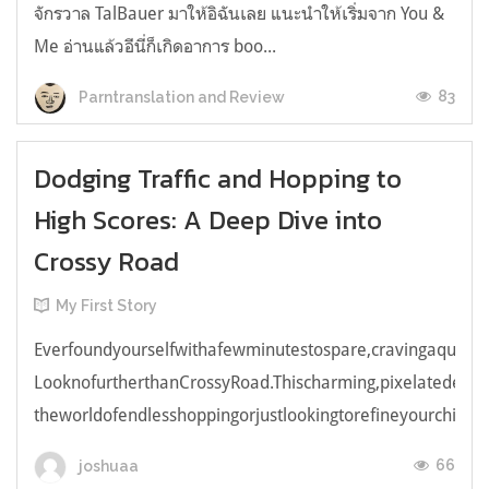
จักรวาล TalBauer มาให้อิฉันเลย แนะนำให้เริ่มจาก You &
Me อ่านแล้วอีนี่ก็เกิดอาการ boo...
83
Parntranslation and Review
Dodging Traffic and Hopping to
High Scores: A Deep Dive into
Crossy Road
My First Story
Everfoundyourselfwithafewminutestospare,cravingaquick,e
LooknofurtherthanCrossyRoad.Thischarming,pixelatedendl
theworldofendlesshoppingorjustlookingtorefineyourchicken
66
joshuaa