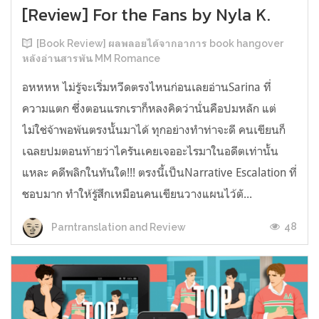
[Review] For the Fans by Nyla K.
[Book Review] ผลพลอยได้จากอาการ book hangover
หลังอ่านสารพัน MM Romance
อหหหห ไม่รู้จะเริ่มหวีดตรงไหนก่อนเลยอ่านSarina ที่
ความแตก ซึ่งตอนแรกเราก็หลงคิดว่านั่นคือปมหลัก แต่
ไม่ใช่จ้าพอพ้นตรงนั้นมาได้ ทุกอย่างทำท่าจะดี คนเขียนก็
เฉลยปมตอนท้ายว่าไครันเคยเจออะไรมาในอดีตเท่านั้น
แหละ คดีพลิกในทันใด!!! ตรงนี้เป็นNarrative Escalation ที่
ชอบมาก ทำให้รู้สึกเหมือนคนเขียนวางแผนไว้ตั...
48
Parntranslation and Review