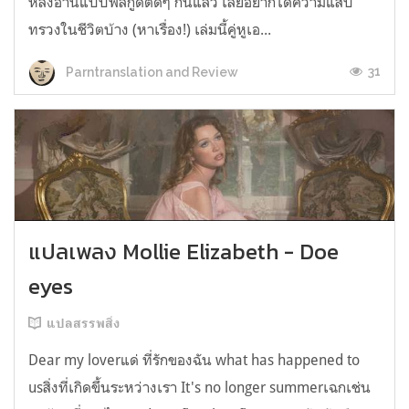
หลังอ่านแบบฟีลกู้ดติดๆ กันแล้ว เลยอยากได้ความแสบ
ทรวงในชีวิตบ้าง (หาเรื่อง!) เล่มนี้คู่หูเอ...
31
Parntranslation and Review
แปลเพลง Mollie Elizabeth - Doe
eyes
แปลสรรพสิ่ง
Dear my loverแด่ ที่รักของฉัน what has happened to
usสิ่งที่เกิดขึ้นระหว่างเรา It's no longer summerเฉกเช่น