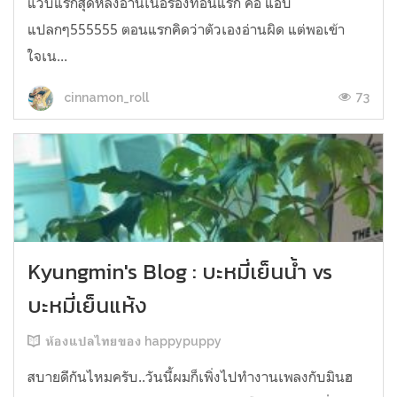
แวบแรกสุดหลังอ่านเนื้อร้องท่อนแรก คือ แอบ
แปลกๆ555555 ตอนแรกคิดว่าตัวเองอ่านผิด แต่พอเข้า
ใจเน...
73
cinnamon_roll
Kyungmin's Blog : บะหมี่เย็นน้ำ vs
บะหมี่เย็นแห้ง
ห้องแปลไทยของ happypuppy
สบายดีกันไหมครับ..วันนี้ผมก็เพิ่งไปทำงานเพลงกับมินฮ