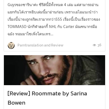
Guysของซารินาค่ะ ซีรีส์นี้มีทั้งหมด 4 เล่ม แต่สามารถอ่าน
แยกกันได้เราหยิบเล่มนี้มาอ่านก่อน เพราะเอไอแนะนำว่า
เรื่องนี้น่าจะถูกจริตเรามากกว่า555 เรื่องนี้เป็นเรื่องราวของ
TOMMASO นักกีฬาฮอกกี้ NHL กับ Carter มัณฑนากรมือ
ฉมัง ทอมมาโซเพิ่งโดนเทร...
36
Parntranslation and Review
[Review] Roommate by Sarina
Bowen