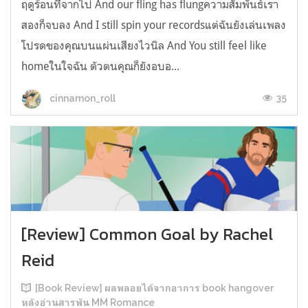
ฤดูร้อนที่จากไป And our fling has flungความสัมพันธ์เรา
สองก็จบลง And I still spin your recordsแต่ฉันยังเล่นเพลง
โปรดของคุณบนแผ่นเสียงไวนิล And You still feel like
homeในใจฉัน ตัวตนคุณก็ยังอบอ...
35
cinnamon_roll
[Review] Common Goal by Rachel
Reid
[Book Review] ผลพลอยได้จากอาการ book hangover
หลังอ่านสารพัน MM Romance