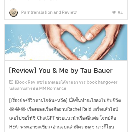
54
Parntranslation and Review
[Review] You & Me by Tau Bauer
[Book Review] ผลพลอยได้จากอาการ book hangover
หลังอ่านสารพัน MM Romance
[เรื่องย่อ+รีวิวตามใจฉัน+หวีด] นี่ดิชั้นทำอะไรลงไปกับชีวิต
😂😂😂 เรื่องของเรื่องคืออ่านRachel Reid เสร็จแล้วไฮป์
เลยไปขอให้ชี ChatGPT ช่วยแนะนำเรื่องอื่นต่อ โจทย์คือ
HEA+พระเอกธงเขียว+อ่านจบแล้วมีความสุข นางก็โยน