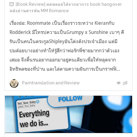
[Book Review] ผลพลอยได้จากอาการ book hangover
หลังอ่านสารพัน MM Romance
เรื่องย่อ: Roommate เป็นเรื่องราวระหว่าง Kieranกับ
Rodderick มีโทรปความเป็นGrumpy x Sunshine เบาๆ คี
รันเป็นคนในตระกูลShipleyอันโด่งดังประจำเมือง แต่มี
ปมด้อยบางอย่างทำให้รู้สึกว่าพ่อรักพี่ชายมากกว่าตัวเอง
เสมอ จึงดิ้นรนอยากออกมาอยู่คนเดียวเพื่อให้หลุดจาก
อิทธิพลของที่บ้าน และไล่ตามความฝันการเป็นกราฟฟิ...
38
Parntranslation and Review