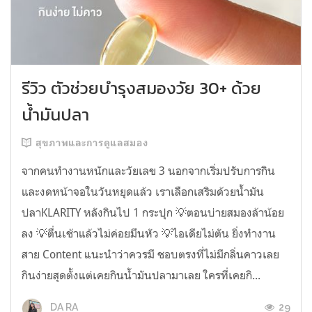
รีวิว ตัวช่วยบำรุงสมองวัย 30+ ด้วย
น้ำมันปลา
สุขภาพและการดูแลสมอง
จากคนทำงานหนักและวัยเลข 3 นอกจากเริ่มปรับการกิน
และงดหน้าจอในวันหยุดแล้ว เราเลือกเสริมด้วยน้ำมัน
ปลาKLARITY หลังกินไป 1 กระปุก 💡ตอนบ่ายสมองล้าน้อย
ลง 💡ตื่นเช้าแล้วไม่ค่อยมึนหัว 💡ไอเดียไม่ตัน ยิ่งทำงาน
สาย Content แนะนำว่าควรมี ชอบตรงที่ไม่มีกลิ่นคาวเลย
กินง่ายสุดตั้งแต่เคยกินน้ำมันปลามาเลย ใครที่เคยกิ...
29
DA RA