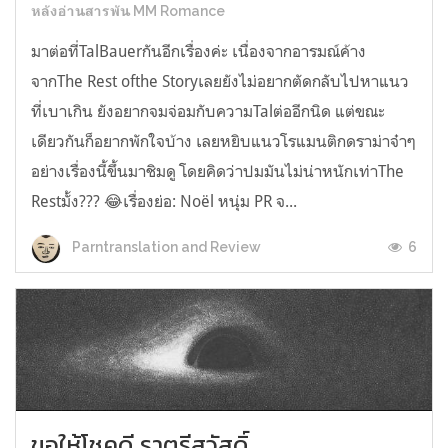
หลังอ่านสารพัน MM Romance
มาต่อที่TalBauerกันอีกเรื่องค่ะ เนื่องจากอารมณ์ค้าง
จากThe Rest ofthe Storyเลยยังไม่อยากตัดกลับไปหาแนว
ที่เบาเกิน ยังอยากจมจ่อมกับความTalต่ออีกนิด แต่ขณะ
เดียวกันก็อยากพักใจบ้าง เลยหยิบแนวโรแมนติกดราม่าจ๋าๆ
อย่างเรื่องนี้ขึ้นมาชิมดู โดยคิดว่าปมมันไม่น่าหนักเท่าThe
Restมั้ง??? 😂เรื่องย่อ: Noël หนุ่ม PR จ...
6
Parntranslation and Review
ขอให้โชคดี ราตรีสวัสดิ์