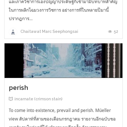
และภาควิชาการเองปัญญาประดิษฐ์ก็เข้ามามีบทบาทสำคัญ
ในการผลิกโฉมวงการวิชการ อย่างการที่ในหลายปีมานี้
ปรากฏการ...
52
Chaitawat Marc Seephongsai
perish
incarnate (crimson stain)
To come into existence, prevail and perish. Müeller
view สัปดาห์ที่สามของเดือนกรกฎาคม รายงานอีกฉบับขอ