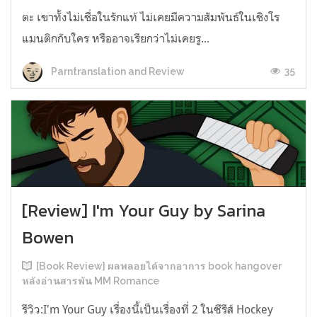
ตะ เขาทั้งไม่เชื่อในรักแท้ ไม่เคยมีความสัมพันธ์ในเชิงโร
แมนติกกับใคร หรืออาจเรียกว่าไม่เคยรู...
35
Parntranslation and Review
[Review] I'm Your Guy by Sarina
Bowen
[Book Review] ผลพลอยได้จากอาการ book hangover
หลังอ่านสารพัน MM Romance
รีวิว:I'm Your Guy เรื่องนี้เป็นเรื่องที่ 2 ในซีรีส์ Hockey