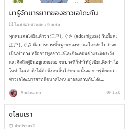
มารู้จักมารยาทของชาวเอโดะกัน
ไม่มีลิมิตชีวิตติดแอ๊บแจ๊บ
ทุกคนเคยได้ยินคำว่า 江戸しぐさ (edoshigusa) กันมั้ยคะ
江戸しぐさ คือมารยาทพื้นฐานของชาวเอโดะค่ะ ไม่ว่าจะ
เป็นท่าทาง หรือการพูดชาวเอโดะก็จะค่อนข้างระมัดระวัง
และคิดถึงผู้อื่นอยู่เสมอเลย จนบางทีก็ทำให้ผู้เขียนคิดว่า โอ
โหทำไมเค้าถึงได้คิดถึงคนอื่นได้ขนาดนี้นะอยากรู้มั้ยคะว่า
ชาวเอโดะมารยาทดีขนาดไหน มาลองอ่านกันได้เ...
1.4k
Sodasado
ชโลมเรา
ฝนปรายรวี