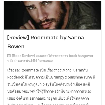
[Review] Roommate by Sarina
Bowen
[Book Review] ผลพลอยได้จากอาการ book hangover
หลังอ่านสารพัน MM Romance
เรื่องย่อ: Roommate เป็นเรื่องราวระหว่าง Kieranกับ
Rodderick มีโทรปความเป็นGrumpy x Sunshine เบาๆ คี
รันเป็นคนในตระกูลShipleyอันโด่งดังประจำเมือง แต่มี
ปมด้อยบางอย่างทำให้รู้สึกว่าพ่อรักพี่ชายมากกว่าตัวเอง
เสมอ จึงดิ้นรนอยากออกมาอยู่คนเดียวเพื่อให้หลุดจาก