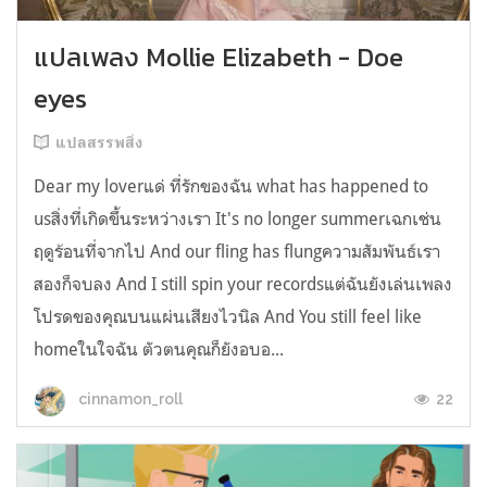
แปลเพลง Mollie Elizabeth - Doe
eyes
แปลสรรพสิ่ง
Dear my loverแด่ ที่รักของฉัน what has happened to
usสิ่งที่เกิดขึ้นระหว่างเรา It's no longer summerเฉกเช่น
ฤดูร้อนที่จากไป And our fling has flungความสัมพันธ์เรา
สองก็จบลง And I still spin your recordsแต่ฉันยังเล่นเพลง
โปรดของคุณบนแผ่นเสียงไวนิล And You still feel like
homeในใจฉัน ตัวตนคุณก็ยังอบอ...
22
cinnamon_roll