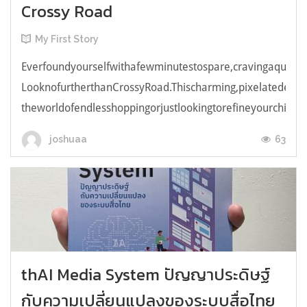
Crossy Road
My First Story
Everfoundyourselfwithafewminutestospare,cravingaquick,e
LooknofurtherthanCrossyRoad.Thischarming,pixelatedendl
theworldofendlesshoppingorjustlookingtorefineyourchicken
63
joshuaa
thAI Media System ปัญญาประดิษฐ์
กับความเปลี่ยนแปลงของระบบสื่อไทย