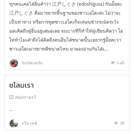
ทุกคนเคยได้ยินคำว่า 江戸しぐさ (edoshigusa) กันมั้ยคะ
江戸しぐさ คือมารยาทพื้นฐานของชาวเอโดะค่ะ ไม่ว่าจะ
เป็นท่าทาง หรือการพูดชาวเอโดะก็จะค่อนข้างระมัดระวัง
และคิดถึงผู้อื่นอยู่เสมอเลย จนบางทีก็ทำให้ผู้เขียนคิดว่า โอ
โหทำไมเค้าถึงได้คิดถึงคนอื่นได้ขนาดนี้นะอยากรู้มั้ยคะว่า
ชาวเอโดะมารยาทดีขนาดไหน มาลองอ่านกันได้เ...
1.4k
Sodasado
ชโลมเรา
ฝนปรายรวี
...
2k
รวีภาคย์