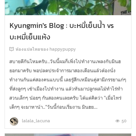
Kyungmin's Blog : บะหมี่เย็นน้ำ vs
บะหมี่เย็นแห้ง
ห้องแปลไทยของ happypuppy
สบายดีกันไหมครับ..วันนี้ผมก็เพิ่งไปทำงานเพลงกับมินฮ
ยอกมาครับ พอปลดประจำการมาสองเดือนแล้วต้องนั่ง
ทำงานกันแค่สองคนแบบนี้ เลยรู้สึกเหมือนคู่สามีภรรยาแก่ๆ
ที่ส่งลูกๆ เข้าเมืองไปทำงาน แล้วหันมาปลูกผลไม้ทำไร่ทำ
สวนเล็กๆ น้อยๆ กันสองคนเลยครับ ได้แต่คิดว่า "เมื่อไหร่
เด็กๆ จะมาหาน้า.."วันนี้ก่อนเริ่มงาน มินฮย...
50
lalala_lacuna