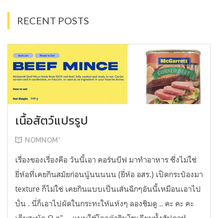
RECENT POSTS
เนื้อสัตว์แปรรูป
NOMNOM*
เรื่องของเรื่องคือ วันนี้เอา คอร์นบีฟ มาทำอาหาร ซึ่งไม่ใช่
ยี่ห้อที่เคยกินสมัยก่อนนู้นนนนน (ยี่ห้อ อสร.) เปิดกระป๋องมา
texture ก็ไม่ใช่ เคยกินแบบเป็นเส้นฉีกๆอันนี้เหมือนเอาไป
ปั่น . นี่ก็เอาไปผัดในกระทะให้แห้งๆ ลองชิมดู .. คะ คะ คะ
เค็มสะบัด O o" ... แบบใช้โควต้ากินโซเดียมทั้งสัปดาห์