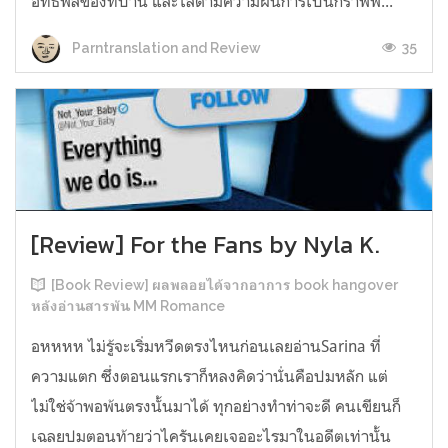
อิทธิพลของที่บ้าน และไล่ตามความฝันการเป็นกราฟฟิ...
35
Parntranslation and Review
[Review] For the Fans by Nyla K.
[Book Review] ผลพลอยได้จากอาการ book hangover
หลังอ่านสารพัน MM Romance
อหหหห ไม่รู้จะเริ่มหวีดตรงไหนก่อนเลยอ่านSarina ที่
ความแตก ซึ่งตอนแรกเราก็หลงคิดว่านั่นคือปมหลัก แต่
ไม่ใช่จ้าพอพ้นตรงนั้นมาได้ ทุกอย่างทำท่าจะดี คนเขียนก็
เฉลยปมตอนท้ายว่าไครันเคยเจออะไรมาในอดีตเท่านั้น