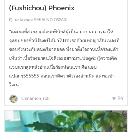
(Fushichou) Phoenix
แปลเพลง SEKAI NO OWARI
"แด่เธอที่สวยงามดั่งนกฟินิกส์ผู้เป็นอมตะ ผมภาวนาให้
จุดจบของชั่วนิรันดร์ได้มาโปรดเธอด้วยเทอญ"เป็นเพลงที่
ชอบจังหวะกับดนตรีมาตลอด พึ่งมาตั้งใจอ่านเนื้อร้องแล้ว
เห็นว่าเนื้อร้องน่าสนใจดีเลยอยากมาแปลดูค่ะ ((ความคิด
แวบแรกสุดหลังอ่านเนื้อร้องท่อนแรก คือ แอบ
แปลกๆ555555 ตอนแรกคิดว่าตัวเองอ่านผิด แต่พอเข้า
ใจเน...
69
cinnamon_roll