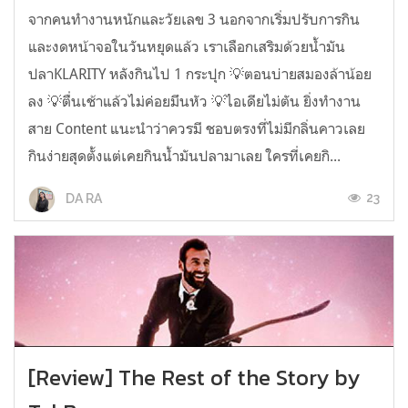
จากคนทำงานหนักและวัยเลข 3 นอกจากเริ่มปรับการกิน
และงดหน้าจอในวันหยุดแล้ว เราเลือกเสริมด้วยน้ำมัน
ปลาKLARITY หลังกินไป 1 กระปุก 💡ตอนบ่ายสมองล้าน้อย
ลง 💡ตื่นเช้าแล้วไม่ค่อยมึนหัว 💡ไอเดียไม่ตัน ยิ่งทำงาน
สาย Content แนะนำว่าควรมี ชอบตรงที่ไม่มีกลิ่นคาวเลย
กินง่ายสุดตั้งแต่เคยกินน้ำมันปลามาเลย ใครที่เคยกิ...
23
DA RA
[Review] The Rest of the Story by