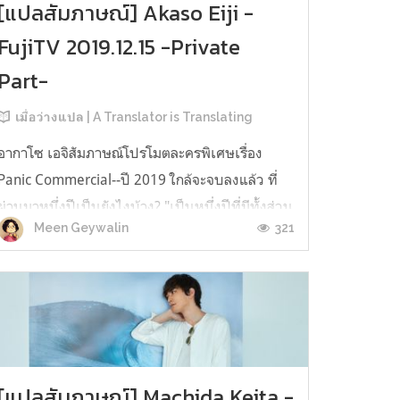
[แปลสัมภาษณ์] Akaso Eiji -
FujiTV 2019.12.15 -Private
Part-
เมื่อว่างแปล | A Translator is Translating
อากาโซ เอจิสัมภาษณ์โปรโมตละครพิเศษเรื่อง
Panic Commercial--ปี 2019 ใกล้จะจบลงแล้ว ที่
ผ่านมาหนึ่งปีเป็นยังไงบ้าง? "เป็นหนึ่งปีที่มีทั้งส่วน
321
Meen Geywalin
ที่มีความสุขจากผลงานที่ได้รับ มีทั้งช่วงที่รู้สึกว่า
'อุปสรรคใหญ่นะ' แล้วก็มีเรื่องพลาดด้วย เป็นปีที่มี
ทั้งขึ้นทั้งลงเลยครับ ตลอดมาผมมักรู้สึกว่าหนึ่งปี
มันสั้นแท...
[แปลสัมภาษณ์] Machida Keita -