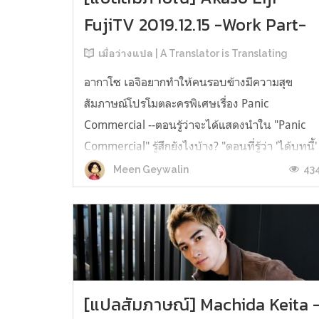
FujiTV 2019.12.15 -Work Part-
เมื่อว่างแปล | A Translator is Translating
อากาโซ เอจิอยากทำให้คนรอบข้างมีความสุข
สัมภาษณ์โปรโมตละครพิเศษเรื่อง Panic
Commercial --ตอนรู้ว่าจะได้แสดงนำใน "Panic
Commercial" รู้สึกยังไงบ้าง? "ตอนที่รู้ว่า 'ได้บทนี้'
ผมกำลังนั่งคุยกับผู้จัดการเรื่องการแสดงอยู่ที่คาเฟ่
43
Meen Geywalin
ครับ ผมกำหมัดร้อง 'ไชโย!' เลยล่ะครับ ดีใจมากๆ
เดินกระโดดโลดเต้นกลับไปตามทางรถ...
[แปลสัมภาษณ์] Machida Keita 