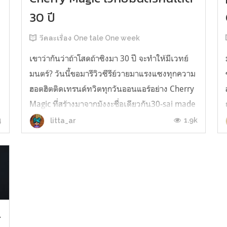
30 ปี
วีคละเรื่อง One tale One week
เขาว่ากันว่าถ้าโสดถ้าซิงมา 30 ปี จะทำให้มีเวทย์
มนตร์? วันนี้ขอมารีวิวซีรีย์วายมาแรงแซงทุกความ
ฮอตฮิตติดเทรนด์ทวิตทุกวันออนแอร์อย่าง Cherry
Magic ที่สร้างมาจากมังงะชื่อเดียวกัน30-sai made
doutei dato mahoutsukai ni nareru rashii เรื่อง
4
1.9k
litta_ar
กล่าวถึง หนุ่มที่เพิ่งจะก้าวมาสู้ชีวิตเลข 3 แบบ
สมบูรณ์ อย่าง อาด...
-