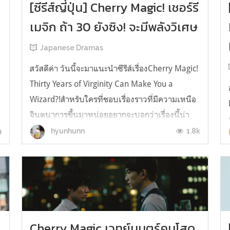
[ซีรีส์ญี่ปุ่น] Cherry Magic! เชอร์รี
เมจิก ถ้า 30 ยังซิง! จะมีพลังวิเศษ
Japanese Dramas
สวัสดีค่า วันนี้จะมาแนะนำซีรีส์เรื่องCherry Magic!
Thirty Years of Virginity Can Make You a
Wizard?!สำหรับใครที่ชอบเรื่องราวที่มีความเหนือ
จินตนาการขึ้นมาหน่อยอยากจะบอกว่าเรื่องนี้น่า
สนใจมาก :) โดยเรื่องนี้เค้าสร้างมาจากมังงะด้วย ที่
9
1.8k
hyunhunn
เราเห็นมาเราว่าถ้าอ่านมังงะไปด้วยน่าจะฟินมากๆ
เหมือนกัน (ขอบอกไว้ก่อน...
Cherry Magic เวทย์มนตร์คนโสด