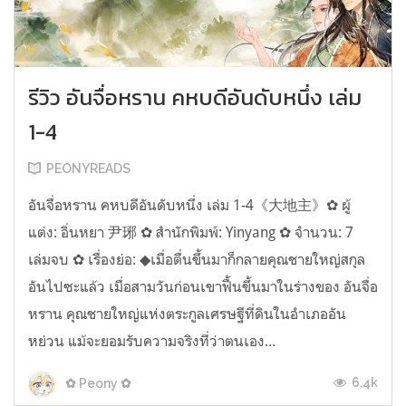
รีวิว อันจื่อหราน คหบดีอันดับหนึ่ง เล่ม
1-4
PEONYREADS
อันจื่อหราน คหบดีอันดับหนึ่ง เล่ม 1-4《大地主》✿ ผู้
แต่ง: อิ่นหยา 尹琊 ✿ สำนักพิมพ์: Yinyang ✿ จำนวน: 7
เล่มจบ ✿ เรื่องย่อ: ◆เมื่อตื่นขึ้นมาก็กลายคุณชายใหญ่สกุล
อันไปซะแล้ว เมื่อสามวันก่อนเขาฟื้นขึ้นมาในร่างของ อันจื่อ
หราน คุณชายใหญ่แห่งตระกูลเศรษฐีที่ดินในอำเภออัน
หย่วน แม้จะยอมรับความจริงที่ว่าตนเอง...
6.4k
✿ Peony ✿