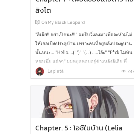
สิงโต
Oh My Black Leopard
"ลิเลีย!! อย่าเปิดนะ!!!" ผมรีบวิ่งลงมาเพื่อจะห้ามไม่
ให้เธอเปิดประตูบ้าน เพราะคนที่อยูหลังประตูบาน
นั้นหนะ... "Hello....(' ')" "(. .) .....โอ๊ะ" "F*ck ไม่ทัน
หรอเนี่ย แฮ่กๆ" ผมหยุดหอบอยู่ข้างหลังลิเลีย ที่
เปิดประตูเงยหน้าดูคนตัวสูงตรงหน้าตัวเองแล้วก็
24
Lapietà
จ้องกันไปมา ชายตัวสูงผมสีบลอนด์ กับ ผู้หญิงร่าง
เล็ก "...
Chapter. 5 : โอชิในบ้าน (Lelia