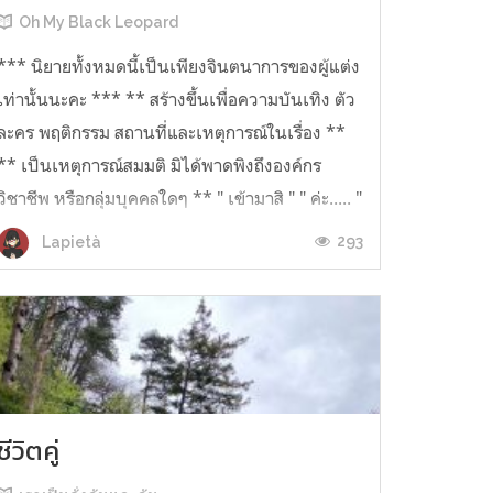
Oh My Black Leopard
*** นิยายทั้งหมดนี้เป็นเพียงจินตนาการของผู้แต่ง
เท่านั้นนะคะ *** ** สร้างขึ้นเพื่อความบันเทิง ตัว
ละคร พฤติกรรม สถานที่และเหตุการณ์ในเรื่อง **
** เป็นเหตุการณ์สมมติ มิได้พาดพิงถึงองค์กร
วิชาชีพ หรือกลุ่มบุคคลใดๆ ** " เข้ามาสิ " " ค่ะ..... "
U///U ฉันเดิน...
293
Lapietà
ชีวิตคู่