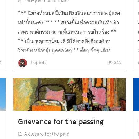
Oh My Black Leopard
ง
*** นิยายทั้งหมดนี้เป็นเพียงจินตนาการของผู้แต่ง
เท่านั้นนะคะ *** ** สร้างขึ้นเพื่อความบันเทิง ตัว
ละคร พฤติกรรม สถานที่และเหตุการณ์ในเรื่อง **
** เป็นเหตุการณ์สมมติ มิได้พาดพิงถึงองค์กร
วิชาชีพ หรือกลุ่มบุคคลใดๆ ** ตี๊ดๆ ตี๊ดๆ เสียง
นาฬิกาปลุกดังขึ้นเวล...
2
211
Lapietà
Grievance for the passing
A closure for the pain