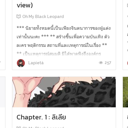
view)
Oh My Black Leopard
ง
*** นิยายทั้งหมดนี้เป็นเพียงจินตนาการของผู้แต่ง
เท่านั้นนะคะ *** ** สร้างขึ้นเพื่อความบันเทิง ตัว
ละคร พฤติกรรม สถานที่และเหตุการณ์ในเรื่อง **
** เป็นเหตุการณ์สมมติ มิได้พาดพิงถึงองค์กร
วิชาชีพ หรือกลุ่มบุคคลใดๆ ** "ฉัน...เป็นโอชิของ
7
257
Lapietà
คุณ!!!!!" เธอ บอกผมแบบนั้น.....
Chapter. 1 : ลิเลีย