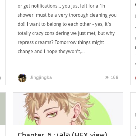
or get notifications... you just left for a 1h
shower, must be a very thorough cleaning you
do!! I want to belong to each other - yes, it's
totally crazy considering we just met, but why
y
repress dreams? Tomorrow things might
change and I hope theywon't,...
3
168
Jingjingka
Chapter. 6 : เลโอ (HEX view)