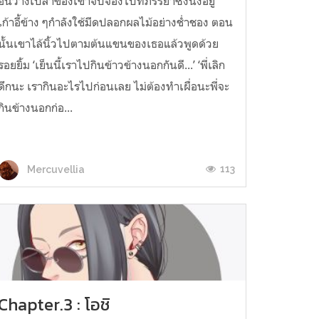
อันว่างเปล่าของเขาจับจ้องไปที่ภรรยาซึ่งนั่งอยู่
เก้าอี้ข้าง ๆกำลังใช้มีดปลอกผลไม้อย่างช่ำชอง ตอน
นั้นเขาไล้นิ้วไปตามต้นแขนของเธอแล้วพูดด้วย
รอยยิ้ม ‘เย็นนี้เราไปกินข้าวข้างนอกกันดี...’ ‘พี่เลิก
ดึกนะ เรากินอะไรไปก่อนเลย ไม่ต้องทำเผื่อนะพี่จะ
กินข้างนอกก่อ...
113
Mercuvellia
Chapter.3 : โอชิ