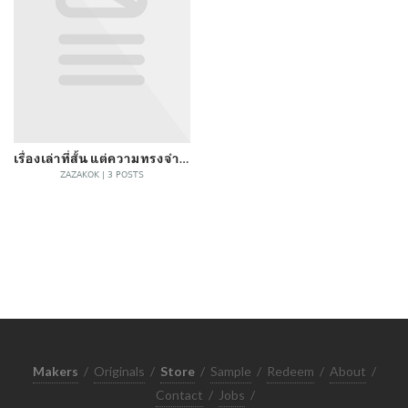
เรื่องเล่าที่สั้น แต่ความทรงจำกลับยาวนาน
ZAZAKOK | 3 POSTS
Makers
/
Originals
/
Store
/
Sample
/
Redeem
/
About
/
Contact
/
Jobs
/