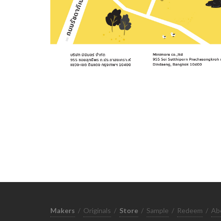
Makers
/
Originals
/
Store
/
Sample
/
Redeem
/
Ab