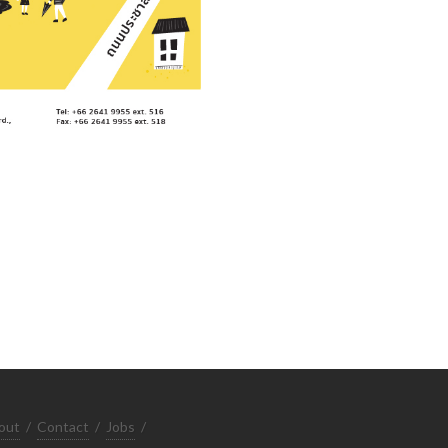
out
/
Contact
/
Jobs
/