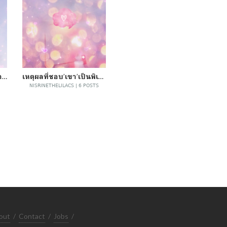
ถึง'เธอ'คนนั้นที่น่ารักกว่าใครๆ~
เหตุผลที่ชอบ’เขา’เป็นพิเศษ~
NISRINETHELILACS | 6 POSTS
out
/
Contact
/
Jobs
/