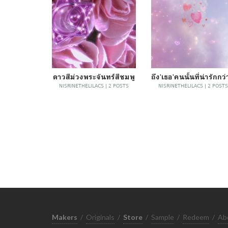
ดาวสีม่วงพระจันทร์สีชมพู
NISRINETHELILACS | 2 POSTS
NISRINETHELILACS | 2 POSTS
Makers
/
Originals
/
Store
/
Sample
/
Redeem
/
Ab