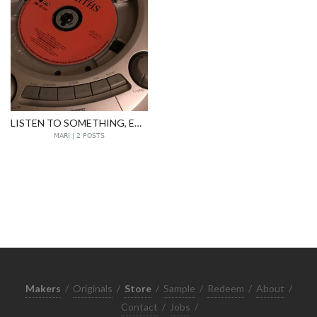
LISTEN TO SOMETHING, EVEN IF IT'S SOMEONE'S FAREWELL SONG.
MARI | 2 POSTS
Makers
/
Originals
/
Store
/
Sample
/
Redeem
/
About
/
Contact
/
Jobs
/