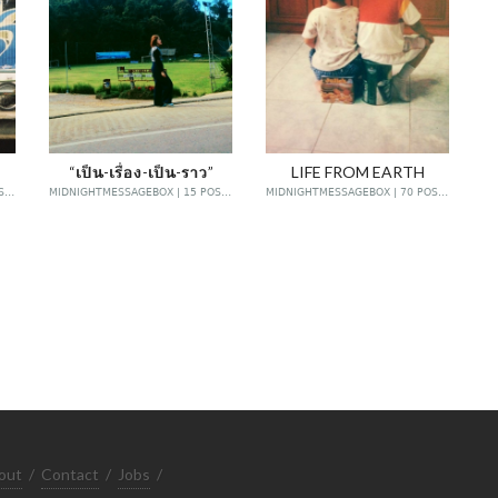
“เป็น-เรื่อง-เป็น-ราว”
LIFE FROM EARTH
MIDNIGHTMESSAGEBOX | 10 POSTS
MIDNIGHTMESSAGEBOX | 15 POSTS
MIDNIGHTMESSAGEBOX | 70 POSTS
out
/
Contact
/
Jobs
/