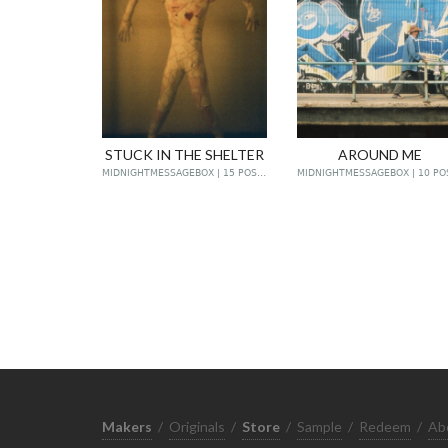
STUCK IN THE SHELTER
AROUND ME
MIDNIGHTMESSAGEBOX | 15 POSTS
Makers
/
Originals
/
Store
/
Sample
/
Redeem
/
Ab