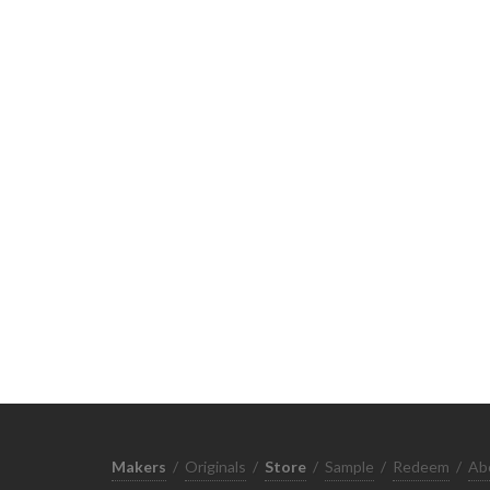
Makers
/
Originals
/
Store
/
Sample
/
Redeem
/
Ab