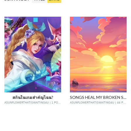
สกินในเกมสำคัญไฉน?
SONGS HEAL MY BROKEN SOUL
ASUNFLOWERTHATISWAITING4U | 1 POST
ASUNFLOWERTHATISWAITING4U | 44 POSTS