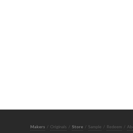
Makers
/
Originals
/
Store
/
Sample
/
Redeem
/
Ab