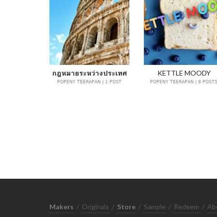
กฎหมายระหว่างประเทศ
KETTLE MOODY
POPENY TEERAPAN | 1 POST
POPENY TEERAPAN | 8 POST
Makers
/
Originals
/
Store
/
Sample
/
Redeem
/
Ab