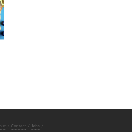
S
out
/
Contact
/
Jobs
/