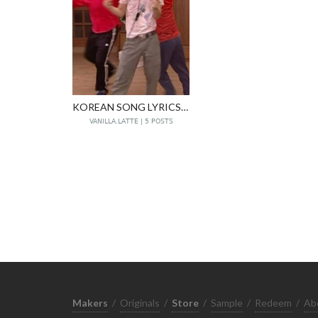
KOREAN SONG LYRICS TRANSLATION · BY VANILLA라떼
VANILLA.LATTE | 5 POSTS
Makers
/
Originals
/
Store
/
Sample
/
Redeem
/
Ab