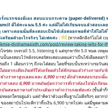
รั้งแรกของมี่เอง สอบแบบกระดาษ (paper-delivered) พ
uncil มี่ได้คะแนน 5.5 ค่ะ แต่มี่ไม่ได้เรียนจบแล้วสอบเ
 เพราะตอนนั้นที่ลงสอบเป็นไข้เลือดออกพอดีทำให้ไม่ได
:
ที่นี่
(หากคลิกลิงก์ไม่ได้ co
ด้เตรียมตัวอะไรจริงๆ ไม่เฟคค่ะ
kmie-dyshamasixth.com/post/review-taking-ielts-for-t
าไหร่ค่ะ overall 5.5, listening 6 แต่ทุกพาร์ท 5.0 หมด เหต
อนนั้นลงสอบไว้หลังจบคอร์สจะสอบเลยแต่ว่าเป็นไข้เลือดออกว
อถึง 1 เดือนกว่าๆ ถึงจะได้สอบ โดยที่รอบนั้นระหว่างรอวัน
ไม่อยากเสียเงินฟรีให้เตรียมตัวให้ดีก่อนแล้วร่างกายกั
้างราคาสูงเลยแหละ 6,900 บาท) มี่กล้าทดสอบรอบนี้และ
ดว่าค่าสอบ 6,900 บาทมันคุ้มกว่าการที่เราต้องไปนั่งเรียน
(ขั้นต่ำก
บันสอนภาษาเค้าประเมินเราต่ำกว่าเกณฑ์อะค่ะ
หลอกใครอยู่แล้ว แต่ถ้าคิดว่าตัวเองพื้นฐานไม่ดีจริงๆ อยากปรับ
 ของสถาบันไปจะดีกว่าทิ้งเงิน 6,900 บาทไปค่ะ แต่มี่พูดตา