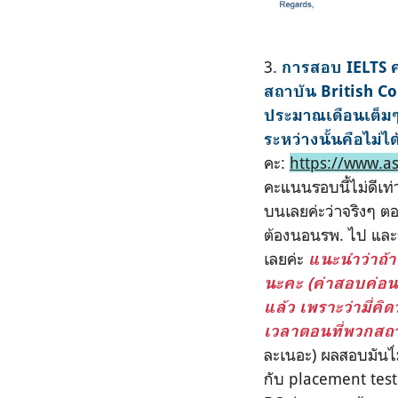
3.
การสอบ IELTS ค
สถาบัน British Co
ประมาณเดือนเต็มๆ
ระหว่างนั้นคือไม่ไ
คะ:
https://www.as
คะแนนรอบนี้ไม่ดีเท่
บนเลยค่ะว่าจริงๆ ต
ต้องนอนรพ. ไป และร
เลยค่ะ
แนะนำว่าถ้า
นะคะ (ค่าสอบค่อนข
แล้ว เพราะว่ามี่คิ
เวลาตอนที่พวกสถา
ละเนอะ) ผลสอบมันไ่ม่
กับ placement test