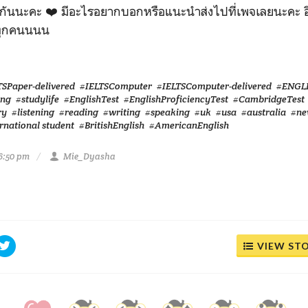
นกันนะคะ ❤️ มีอะไรอยากบอกหรือแนะนำส่งไปที่เพจเลยนะคะ อีเ
ทุกคนนนน
TSPaper-delivered
#IELTSComputer
#IELTSComputer-delivered
#ENGL
ing
#studylife
#EnglishTest
#EnglishProficiencyTest
#CambridgeTest
ry
#listening
#reading
#writing
#speaking
#uk
#usa
#australia
#ne
rnational student
#BritishEnglish
#AmericanEnglish
6:50 pm
Mie_Dyasha
VIEW ST