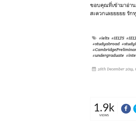
ขอบคุณที่เข้ามาอ่า
สะดวกเลยยยยย รัก
#ielts
#IELTS
#IEL
#studyabroad
#study
#CambridgePrelimina
#undergraduate
#inte
26th December 2019, 
1.9k
VIEWS