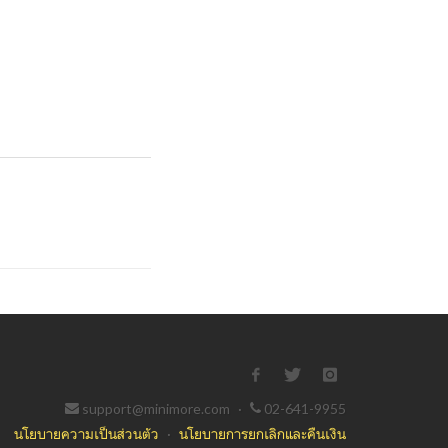
support@minimore.com
·
02-641-9955
นโยบายความเป็นส่วนตัว
·
นโยบายการยกเลิกและคืนเงิน