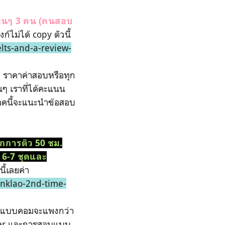
ื่อนๆ 3 คน (คนสอบ
ก์ไม่ได้ copy ตัวนี้
lts-and-a-review-
ๆ ราคาค่าสอบหรือทุก
อนๆ เราที่ได้คะแนน
ล็อคนี้จะแนะนำข้อสอบ
กการติว 50 ชม.
 6-7 ชุดและ
นี้เลยค่า
nklao-2nd-time-
าสอบแบบคอมจะแพงกว่า
ster และการสอบแบบ