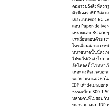
คอมรวมถึงสิ่งที่ควร
ตัวมี่เองว่าที่นี่ดี
เยอะแบบของ BC แต่บ้
สอบ Paper-delivere
เพราะแค้น BC มากๆ ช
เราเลื่อนสอบด้วย เร
โทรเลื่อนสอบล่วงหน
หน้าขนาดนั้นนี่คงเ
ไม่ขอให้ฉันส่งไปภา
อัพโหลดทิ้งไว้หน้า
เหอะ ละคือนางบอกเรา
พยายามหาแล้วหาไม่เ
IDP เค้าส่งเมลบอกตอ
ธรรมเนียม 800-1,50
หลายคนที่ไม่สอบกับ
บอกว่ามาสอบ IDP เ