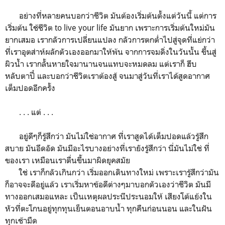
อย่างที่หลายคนบอกว่าชีวิต มันต้องเริ่มต้นตั้งแต่วันนี้ แต่การ
เริ่มต้น ใช้ชีวิต to live your life มันยาก เพราะการเริ่มต้นใหม่มัน
ยากเสมอ เรากลัวการเปลี่ยนแปลง กลัวการตกต่ำไปสู่จุดที่แย่กว่า
ที่เราอุตส่าห์ผลักตัวเองออกมาให้พ้น จากการจมดิ่งในวันนั้น ขึ้นสู่
ผิวน้ำ เรากลั้นหายใจมานานจนแทบจะหมดลม แต่เราก็ ฮึบ
หลับตาปี๋ และบอกว่าชีวิตเราต้องสู้ จนมาสู่วันที่เราได้สูดอากาศ
เต็มปอดอีกครั้ง
. . . แต่ . . .
อยู่ดีๆก็รู้สึกว่า มันไม่ใช่อากาศ ที่เราสูดได้เต็มปอดแล้วรู้สึก
สบาย มันอึดอัด มันมีอะไรบางอย่างที่เรายังรู้สึกว่า นี่มันไม่ใช่ ที่
ของเรา เหมือนเราตื่นขึ้นมาผิดยุคสมัย
ใช่ เราก็กลัวเกินกว่า เริ่มออกเดินทางใหม่ เพราะเรารู้สึกว่ามัน
ก็อาจจะดีอยู่แล้ว เราเริ่มหาข้อดีต่างๆมาบอกตัวเองว่าชีวิต มันมี
ทางออกเสมอแหละ เป็นเหตุผลประนีประนอมให้ เสียงโต้แย้งใน
หัวที่ตะโกนอยู่ทุกทุนเย็นตอนอาบน้ำ ทุกคืนก่อนนอน และในฝัน
ทุกเช้ามืด