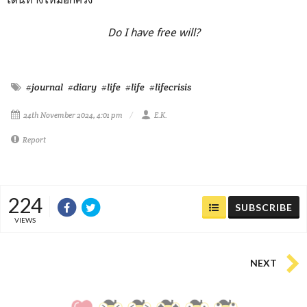
Do I have free will?
#journal
#diary
#life
#life
#lifecrisis
24th November 2024, 4:01 pm
E.K.
Report
224
SUBSCRIBE
VIEWS
NEXT