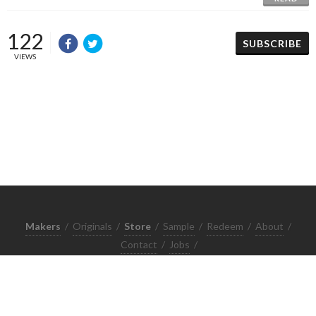
122
SUBSCRIBE
VIEWS
Makers
/
Originals
/
Store
/
Sample
/
Redeem
/
About
/
Contact
/
Jobs
/
Copyrights © 2015 All Rights Reserved by Minimore
ภาพและเนื้อหาในเว็บไซต์นี้เป็นงานมีลิขสิทธิ์ ห้ามทำซ้ำหรือดัดแปลง