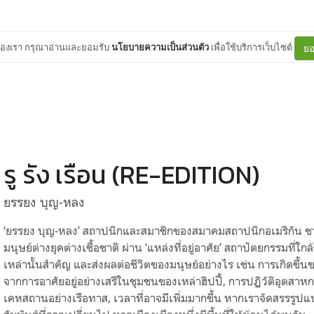
ต์ของเรา กรุณาอ่านและยอมรับ
นโยบายความเป็นส่วนตัว
เพื่อใช้บริการเว็บไซต์
ยอ
รู รัง เรือน (RE-EDITION)
ยรรยง บุญ-หลง
‘ยรรยง บุญ-หลง’ สถาปนิกและสมาชิกของสมาคมสถาปนิกอเมริกัน 
มนุษย์ต่างยุคต่างเชื้อชาติ ผ่าน ‘แหล่งที่อยู่อาศัย’ สถาปัตยกรรมที่ใกล้ชิ
เหล่านั้นสำคัญ และส่งผลต่อชีวิตของมนุษย์อย่างไร เช่น การเกิดขึ้
จากการอาศัยอยู่อย่างเสรีในชุมชนของเหล่าฮิปปี้, การปฏิวัติอุตสาห
เคหสถานอย่างเรือทาส, เวลาที่อาจมีเพิ่มมากขึ้น หากเราจัดสรรร