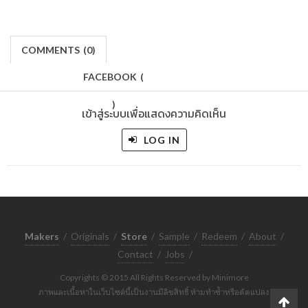
COMMENTS
(
0)
FACEBOOK
(
)
เข้าสู่ระบบเพื่อแสดงความคิดเห็น
LOG IN
Makers
/
Originals
/
Store
/
Sample
/
Redeem
/
About
/
Contact
/
Jobs
/
Copyrights © 2015 All Rights Reserved by Minimore
ภาพและเนื้อหาในเว็บไซต์นี้เป็นงานมีลิขสิทธิ์ ห้ามทำซ้ำหรือดัดแปลง