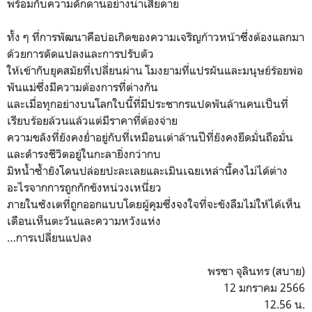
พร้อมกับความดักดานอย่างน่าเสียดาย
ทั้ง ๆ ที่การพัฒนาคือบ่อเกิดของความเจริญก้าวหน้าซึ่งต้องแลกมา
ด้วยการดัดแปลงและการปรับตัว
ให้เข้ากับยุคสมัยที่เปลี่ยนผ่าน โมงยามที่แปรผันและมนุษย์ร้อยพ่อ
พันแม่ซึ่งมีความต้องการที่ต่างกัน
และเมื่อทุกอย่างบนโลกใบนี้ที่มีประชากรแปดพันล้านคนเป็นที่
เรียบร้อยล้วนแล้วแต่มีราคาที่ต้องจ่าย
ความขลังที่ยังคงย่ำอยู่กับที่เหมือนเต่าล้านปีที่ยังคงยึดมั่นถือมั่น
และดำรงชีวิตอยู่ในกะลายิ่งกว่ากบ
มิหน้ำซ้ำยังโดนปล่อยปะละเลยและเมินเฉยเหล่านี้คงไม่ได้ต่าง
อะไรจากการถูกกักขังหน่วงเหนี่ยว
ภายในซังเตที่ถูก
ออกแบบโดยผู้คุมซึ่งจงใจที่จะขังลืมไม่ให้ได้เห็น
เดือนเห็นตะวันและความหวังแห่ง
…การเปลี่ยนแปลง
พรชา จุลินทร (สบาย)
12 มกราคม 2566
12.56 น.