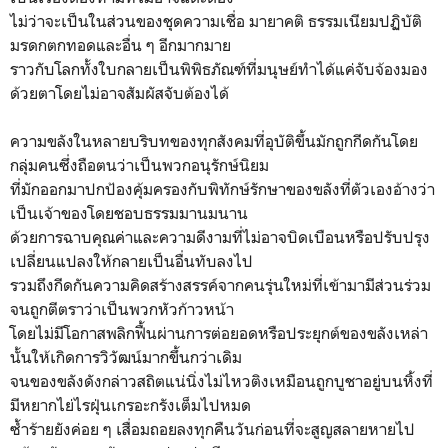
ไม่ว่าจะเป็นในส่วนของชุดความเชื่อ มายาคติ ธรรมเนียมปฏิบัติ
มรดกตกทอดและอื่น ๆ อีกมากมาย
ราวกับโลกทั้งใบกลายเป็นพิพิธภัณฑ์ที่มนุษย์ทำได้แค่จับจ้องมอง
ด้วยตาโดยไ
ม่อาจสัมผัสจับต้องได้
ความขลังในหลายบริบทของทุกสังคมที่อุบัติขึ้นมักถูกกีดกันโดย
กลุ่มคนซึ่งถือตนว่าเป็นพวกอนุรักษ์นิยม
ที่มักออกมาปกป้องคุ้มครองกับพิทักษ์รักษาของขลังที่ตัวเองอ้างว่า
เป็นเจ้าของโดยชอบธรรมมานมนาน
ด้วยการฉาบคุณค่าและความดีงามที่ไม่อาจบิดเบือนหรือปรับปรุง
เปลี่ยนแปลงให้กลายเป็นอื่นทับลงไป
รวมถึงกีดกันความคิดสร้างสรรค์จากคนรุ่นใหม่ที่เข้ามามีส่วนร่วม
จนถูกตีตราว่าเป็นพวกหัวก้าวหน้า
โดยไม่มีโอกาสพลิกฟื้นผ่านการต่อยอดหรือประยุกต์ของขลังเหล่า
นั้นให้เกิดการวิวัฒน์มากขึ้นกว่าเดิม
จนของขลังดังกล่าวสถิตแน่นิ่งไม่ไหวติงเหมือนถูกบูชาอยู่บนหิ้งที่
มีหยากไย่ไรฝุ่นเกรอะกรังเต็มไปหมด
ซ้ำร้ายยังค่อย ๆ เสื่อมถอยลงทุกคืนวันก่อนที่จะสูญสลายหายไป