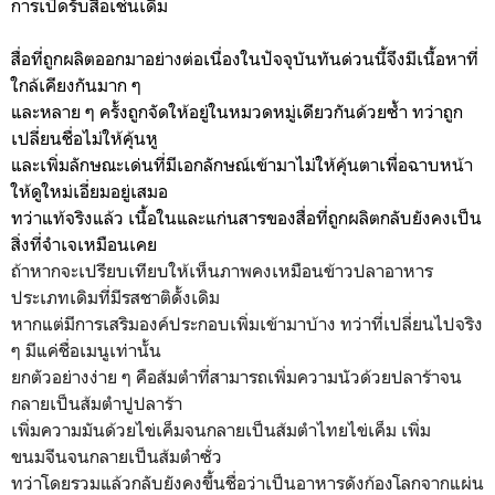
การเปิดรับสื่อเช่นเดิม
สื่อที่ถูกผลิตออกมาอย่างต่อเนื่องในปัจจุบันทันด่วนนี้จึงมีเนื้อหาที่
ใกล้เคียงกันมาก ๆ
และหลาย ๆ ครั้งถูกจัดให้อยู่ในหมวดหมู่เดียวกันด้วยซ้ำ ทว่า
ถูก
เปลี่ยนชื่อไม่ให้คุ้นหู
และเพิ่มลักษณะเด่น
ที่มีเอกลักษณ์เข้ามาไม่ให้คุ้นตาเพื่อฉาบหน้า
ให้ดูใหม่เอี่ยมอยู่เสมอ
ทว่าแท้จริงแล้ว เนื้อในและแก่นสารของสื่อที่ถูกผลิตกลับยังคงเป็น
สิ่งที่จำเจเหมือนเคย
ถ้าหากจะเปรียบเทียบให้เห็นภาพคงเหมือนข้าวปลาอาหาร
ประเภทเดิมที่มีรสชาติดั้งเดิม
หากแต่มีการเสริมองค์ประกอบเพิ่มเข้ามาบ้าง ทว่าที่เปลี่ยนไปจริง
ๆ มีแค่ชื่อเมนูเท่านั้น
ยกตัวอย่างง่าย ๆ คือส้มตำที่สามารถเพิ่มความนัวด้วยปลาร้าจน
กลายเป็นส้มตำปูปลาร้า
เพิ่มความมันด้วยไข่เค็มจนกลายเป็นส้มตำไทยไข่เค็ม เพิ่ม
ขนมจีนจนกลายเป็นส้มตำซั่ว
ทว่าโดยรวมแล้วกลับยังคงขึ้นชื่อว่าเป็นอาหารดังก้องโลกจากแผ่น