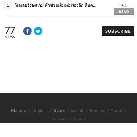
ฟิลเลอร์ร่องแก้ม ตัวช่วยเติมเต็มร่องลึก คืนความอ่อนเยาว์ให้ใบหน้า
1
FREE
READ
77
SUBSCRIBE
VIEWS
Makers
/
Originals
/
Store
/
Sample
/
Redeem
/
About
/
Contact
/
Jobs
/
Copyrights © 2015 All Rights Reserved by Minimore
ภาพและเนื้อหาในเว็บไซต์นี้เป็นงานมีลิขสิทธิ์ ห้ามทำซ้ำหรือดัดแปลง