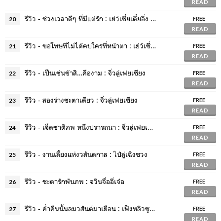
READ
รีวิว - ช่วงเวลาดีๆ ที่มีแต่รัก : เย่ว์เซี่ยเตี๋ยอิ่ง (Yue Xia Die Ying)
20
FREE
READ
รีวิว - ขอโทษทีไม่ได้คบใครที่หน้าตา : เย่ว์เซี่ยเตี๋ยอิ่ง (Yue Xia Die Ying)
21
FREE
READ
รีวิว - เป็นเช่นข้าสิ…คืองาม : จิ่วลู่เฟยเซียง
22
FREE
READ
รีวิว - สองร่างชะตาเดียว : จิ่วลู่เฟยเซียง
23
FREE
READ
รีวิว - เจ็ดชาติภพ หนึ่งปรารถนา : จิ่วลู่เฟยเซียง
24
FREE
READ
รีวิว - งานเลี้ยงแห่งวสันตกาล : ไป๋ลู่เฉิงซวง
25
FREE
READ
รีวิว - ชะตารักพันภพ : จวินจื่ออี่เจ๋อ
26
FREE
READ
รีวิว - ค่ำคืนนั้นลมวสันต์มาเยือน : เฟิงหลิวซูไต (Feng Liu Shu Dai)
27
FREE
READ