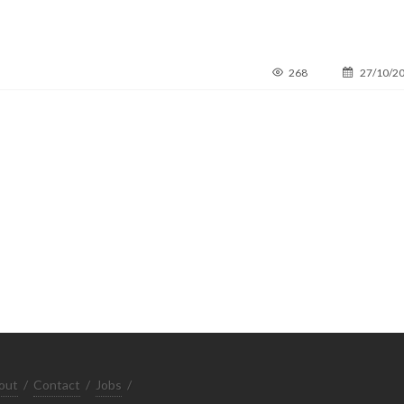
268
27/10/2
out
/
Contact
/
Jobs
/