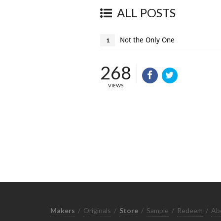
ALL POSTS
Not the Only One
1
268
VIEWS
Makers
/
Originals
/
Store
/
Sample
/
Redeem
/
Ab