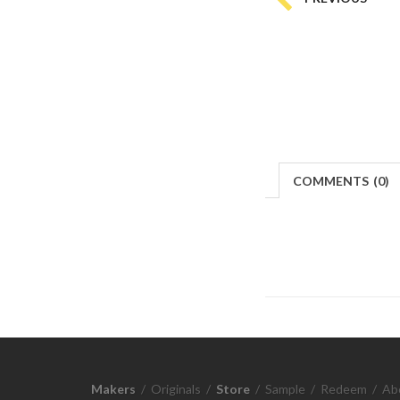
COMMENTS
(
0)
Makers
/
Originals
/
Store
/
Sample
/
Redeem
/
Ab