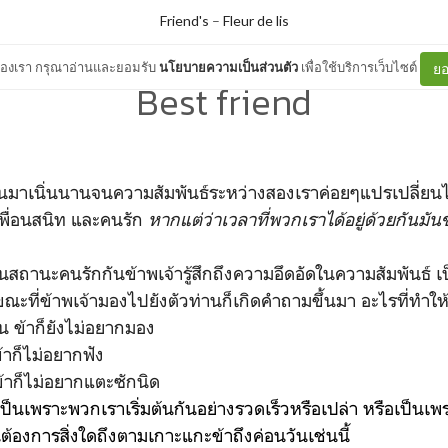
Friend's
–
Fleur de lis
ต์ของเรา กรุณาอ่านและยอมรับ
นโยบายความเป็นส่วนตัว
เพื่อใช้บริการเว็บไซต์
ยอ
Best friend
เนิ่นนานจนความสัมพันธ์ระหว่างสองเราค่อยๆแปรเปลี่ยนไ
น เพื่อนสนิท และคนรัก
หากแต่ว่าเวลาที่พวกเราได้อยู่ด้วยกันมัน
ในสถานะคนรักกันข้าพเจ้ารู้สึกถึงความอึดอัดในความสัมพันธ์ เป
ง ขณะที่ข้าพเจ้ามองไปยังตัวท่านก็เกิดคำถามขึ้นมา อะไรที่ทำให้เ
น ข้าก็ยังไม่อยากมอง
 ข้าก็ไม่อยากฟัง
 ข้าก็ไม่อยากแตะซักนิด
็นเพราะพวกเราเริ่มต้นกันอย่างรวดเร็วหรือเปล่า หรือเป็นเพราะข
านต้องการสิ่งใดถึงตามเกาะแกะข้าถึงค่อนวันเช่นนี้