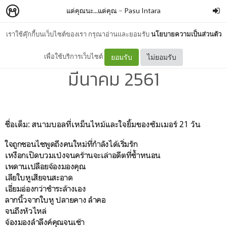
แด่คุณนะ...แด่คุณ
–
Pasu Intara
เราใช้คุ๊กกี้บนเว็บไซต์ของเรา กรุณาอ่านและยอมรับ
นโยบายความเป็นส่วนตัว
สนามบอลที่เหม็นไหม้ฯ : 28
เพื่อใช้บริการเว็บไซต์
ยอมรับ
ไม่ยอมรับ
มีนาคม 2561
ชื่อเต็ม: สนามบอลที่เหม็นไหม้และใจยิ้มของซัมเมอร์ 21 วัน
ใจถูกชอนไชพูดถึงคนใหม่ที่กำลังได้เริ่มรัก
เหงือกเปิดบวมเป่งจนคร้านจะเล่าอดีตที่ช้ำหนอน
เพดานเปลือยจ้องมองคุณ
เลียใบหูเสียจนสะอาด
เอี่ยมอ่องกว่าชำระล้างเอง
ลากนิ้วจากใบหู ปลายคาง ลำคอ
จนถึงหัวไหล่
จ้องมองลำลึงค์คุณจนเช้า