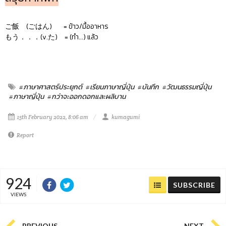
ご飯 (ごはん) = ข้าว/มื้ออาหาร
もう．．．(v.た) = (ทำ...) แล้ว
#ภาษาศาสตร์ประยุกต์
#เรียนภาษาญี่ปุ่น
#บันทึก
#วัฒนธรรมญี่ปุ่น
#ภาษาญี่ปุ่น
#กว่าจะออกดอกและผลิบาน
15th February 2022, 8:06 am
kumagumi
Report
924
SUBSCRIBE
VIEWS
PREVIOUS
NEXT