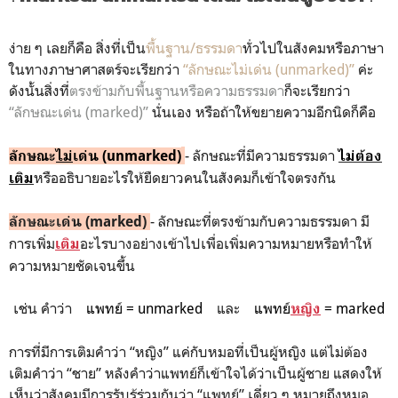
ง่าย ๆ เลยก็คือ สิ่งที่เป็น
พื้นฐาน/ธรรมดา
ทั่วไปในสังคมหรือภาษา
ในทางภาษาศาสตร์จะเรียกว่า
“ลักษณะไม่เด่น (unmarked)”
ค่ะ
ดังนั้นสิ่งที่
ตรงข้ามกับพื้นฐานหรือความธรรมดา
ก็จะเรียกว่า
“ลักษณะเด่น (marked)”
นั่นเอง หรือถ้าให้ขยายความอีกนิดก็คือ
- ลักษณะที่มีความธรรมดา
ลักษณะ
ไม่
เด่น (unmarked)
ไม่ต้อง
หรืออธิบายอะไรให้ยืดยาวคนในสังคมก็เข้าใจตรงกัน
เติม
- ลักษณะที่ตรงข้ามกับความธรรมดา มี
ลักษณะเด่น (marked)
การเพิ่ม
อะไรบางอย่างเข้าไปเพื่อเพิ่มความหมายหรือทำให้
เติม
ความหมายชัดเจนขึ้น
เช่น คำว่า
แพทย์ = unmarked
และ
แพทย์
= marked
หญิง
การที่มีการเติมคำว่า “หญิง” แค่กับหมอที่เป็นผู้หญิง แต่ไม่ต้อง
เติมคำว่า “ชาย” หลังคำว่าแพทย์ก็เข้าใจได้ว่าเป็นผู้ชาย แสดงให้
เห็นว่าสังคมมีการรับรู้ร่วมกันว่า “แพทย์” เดี่ยว ๆ หมายถึงหมอ