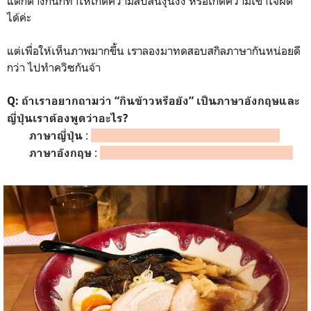
แตกต่างกันก็ทำให้เกิดความสับสนงุนงง หรือเกิดความเข้าใจผิด
ได้ค่ะ
แต่เพื่อให้เห็นภาพมากขึ้น เราลองมาทดสอบสกิลภาษากันหน่อยดี
กว่า ไปทำควิซกันจ้า
Q: ถ้าเราอยากถามว่า “กินข้าวหรือยัง” เป็นภาษาอังกฤษและ
ญี่ปุ่นเราต้องพูดว่าอะไร?
:
もうご飯を食べた？／ご飯を食べた？
ภาษาญี่ปุ่น
:
Have you eaten yet? / Have you eaten?
ภาษาอังกฤษ