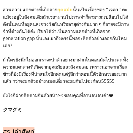
ส่วนความแตกต่างที่เกิดจาก
นั้นเป็นเรื่องของ
ค่ะ
ยุคสมัย
"เวลา"
แม้จะอยู่ในสังคมเดิมถ้าเวลาผ่านไปภาพจำก็สามารถเปลี่ยนไปได้
ดังนั้นคนที่อยู่คนละช่วงวัยกันหรืออายุต่างกันมาก ๆ ก็อาจจะมีภาพ
จำที่ต่างกันได้ค่ะ เรียกได้ว่าเป็นความแตกต่างที่เกิดจาก
generation gap นั่นเอง มาถึงตรงนี้พอจะคิดตัวอย่างออกกันไหม
เอ่ย?
ถ้าใครยังนึกไม่ออกเราจะนำตัวอย่างมาฝากในตอนถัดไปนะคะ ทั้ง
ความแตกต่างที่เกิดจากยุคสมัยและสังคมเลย เพราะนอกจากเรื่อง
ข้าวก็ยังมีเรื่องที่น่าสนใจอีกค่ะ แต่รู้สึกว่าตอนนี้ตัวอักษรเยอะมาก
แล้ว กว่าจะยกตัวอย่างหมดเดี๋ยวจะยมกันไปซะก่อน55555
ยังไงก็ฝากติดตามกันด้วยน้า>< ขอบคุณที่อ่านจนจบค่า❤️
クマグミ
สรุปคำศัพท์