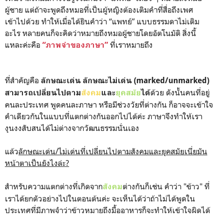
ผู้ชาย แต่ถ้าจะพูดถึงหมอที่เป็นผู้หญิงต้องเติมคำที่สื่อถึงเพศ
เข้าไปด้วย ทำให้เมื่อได้ยินคำว่า “แพทย์” แบบธรรมดาไม่เติม
อะไร หลายคนก็จะคิดว่าหมายถึงหมอผู้ชายโดยอัตโนมัติ สิ่งนี้
แหละค่ะคือ
ที่เราหมายถึง
“ภาพจำของภาษา”
ที่สำคัญคือ
ลักษณะเด่น ลักษณะไม่เด่น (marked/unmarked)
ด้วย ดังนั้นคนที่อยู่
สามารถเปลี่ยนไปตาม
สังคม
และ
ยุคสมัย
ได้
คนละประเทศ พูดคนละภาษา หรือมีช่วงวัยที่ต่างกัน ก็อาจจะเข้าใจ
คำเดียวกันในแบบที่แตกต่างกันออกไปได้ค่ะ ภาษาจึงทำให้เรา
งุนงงสับสนได้ไม่ต่างจากวัฒนธรรมนั่นเอง
แล้ว
ลักษณะเด่น/ไม่เด่นที่เปลี่ยนไปตามสังคมและยุคสมัยเนี่ยมัน
หน้าตาเป็นยังไงล่ะ?
สำหรับความแตกต่างที่เกิดจาก
ต่างกันก็เช่น คำว่า "ข้าว" ที่
สังคม
เราได้ยกตัวอย่างไปในตอนต้นค่ะ จะเห็นได้ว่าถ้าไม่ได้พูดใน
ประเทศที่มีภาพจำว่าข้าวหมายถึงมื้ออาหารก็จะทำให้เข้าใจผิดได้