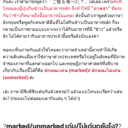
กันค่ะ เราสามารถพูดว่า 「ご飯を食べた？」ได้เลย เพราะ
ทั้งที่
ไทยและญี่ปุ่นกินข้าวเป็นอาหารหลัก จึงทำให้มี
ที่ตรง
"ภาพจำ"
กันว่าข้าวก็หมายถึงมื้ออาหารนั่นแหละ
ดังนั้นถ้าเราพูดด้วยภาษา
อังกฤษหรือพูดกับคนชาติอื่นที่ไม่ได้กินข้าวเป็นอาหารหลัก ก็จะ
กลายเป็นการถามแบบเจาะจงว่าได้กินอาหารที่มี “ข้าว” แล้วหรือ
ยัง ไม่ได้ถามว่ากินอาหารประจำมื้อหรือยังนั่นเองค่า
พอจะเห็นภาพกันแล้วใช่ไหมคะว่าภาพจำเหล่านี้อาจทำให้เกิด
ความสับสนเมื่อเราใช้ภาษาต่างประเทศหรือไปอยู่ในสังคมที่มีภาพ
จำของภาษาที่แตกต่างออกไป และทฤษฎีภาษาศาสตร์ที่อธิบาย
เกี่ยวกับเรื่องนี้ได้ก็คือ
ลักษณะเด่น (marked)/ ลักษณะไม่เด่น
ค่ะ
(unmarked)
เอ้ะ ภาษามีชิงดีชิงเด่นกันด้วยหรอ?! แล้วแบบไหนจะเรียกว่าเด่น
ล่ะ? (ก่อนจะไปต่อลองเดากันเล่น ๆ ได้น้า)
?
marked/unmarked เด่น/ไม่เด่นดูยังไง?
?