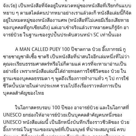
จังเว้ย) เป็นหนังสือที่จัดอยู่ในหมวดหมู่ของหนังสือที่เรียกกันแบบ
หยาบ ๆ ตามสไตล์คนปากหมาอย่างเราแล้วละก็ หนังสือเล่มนี้ก็จัด
อยู่ในหมดหมู่ของหนังสืองานศพ (หนังสือที่ไม่เคยมีเรื่องเสียหาย
ของบุคคลที่ถูกเขียนถึง) แต่เอาเข้าจริงแล้วเราหลายคนก็รู้จัก อา
จารย์ป๋วย ในฐานะของรูปปั้นประดับสวนหน้า SC เท่านั้นเอง
A MAN CALLED PUEY 100 ปีชาตกาล ป๋วย อึ๊งภากรณ์ กู
ชายชาญชาติเชื้อ ชาตรี เป็นหนังสือที่น่าสนใจอีกเล่มหนึ่งที่ไม่ว่า
คุณจะเรียนธรรมศาสตร์หรือไม่ก็ตามแต่ ควรที่จะหามาอ่านเป็น
อย่างยิ่ง เพราะหนังสือเล่มนี้ได้ถ่ายทอดการใช้ชีวิตของ ป๋วย ใน
ฐานะของบุคคลธรรมดา ๆ พูดถึงเรื่องการทำงานทั่ว ๆ ไป การใช้
ชีวิตบั้นปลายในต่างประเทศ รวมไปถึงเรื่องราวหลังการเป็น
บุคคลสำคัญของไทย
ในโอกาสครบรอบ 100 ปีของ อาจารย์ป๋วย และในโอกาสที่
UNESCO ยกย่องให้อาจารย์ป๋วยเป็นบุคคลสำคัญคนหนึ่งของ
UNESCO หนังสือเล่มนี้ เป็นอีกหนึ่งบันทึกเรื่องราวชีวติของ ป๋วย
อึ๊งภากรณ์ ในฐานะของมนุษย์ที่เป็นมนุษย์ ที่น่าจะสมบูรณ์ ครบ