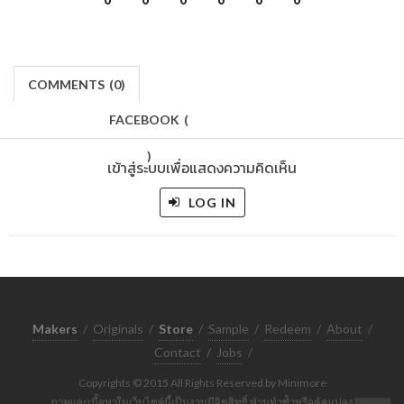
COMMENTS
(
0)
FACEBOOK
(
)
เข้าสู่ระบบเพื่อแสดงความคิดเห็น
LOG IN
Makers
/
Originals
/
Store
/
Sample
/
Redeem
/
About
/
Contact
/
Jobs
/
Copyrights © 2015 All Rights Reserved by Minimore
ภาพและเนื้อหาในเว็บไซต์นี้เป็นงานมีลิขสิทธิ์ ห้ามทำซ้ำหรือดัดแปลง