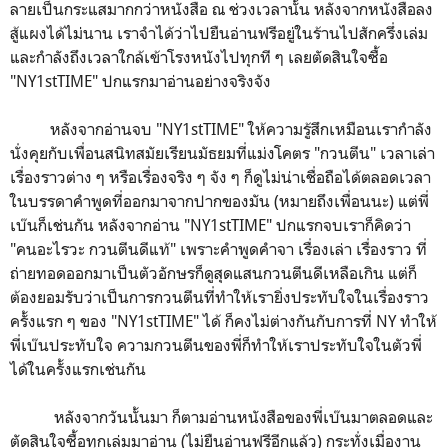
ลายเป็นกระแสมากกว่าหนังสือ ณ ช่วงเวลานั้น หลังจากหนังสือลง
สู้แผงได้ไม่นาน เราจำได้ว่าไปยืนอ่านฟรีอยู่ในร้านไปสักครึ่งเล่ม
และกำลังถึงเวลาใกล้เข้าโรงหนังไปทุกที ๆ เลยตัดสินใจซื้อ
"NY1stTIME" ปกแรกมาอ่านอย่างจริงจัง
หลังจากอ่านจบ "NY1stTIME" ให้ความรู้สึกเหมือนเรากำลัง
นั่งคุยกับเพื่อนสนิทสมัยเรียนมัธยมที่แม่งโคตร "กวนตีน" เวลาเล่า
เรื่องราวต่าง ๆ หรือเรื่องจริง ๆ จัง ๆ ก็ดูไม่น่าเชื่อถือได้ตลอดเวลา
ในบรรดาคำพูดที่ออกมาจากปากของมัน (หมายถึงเพื่อนนะ) แต่พี่
เบ๊นก็เช่นกัน หลังจากอ่าน "NY1stTIME" ปกแรกจบเราก็คิดว่า
"คนอะไรวะ กวนตีนดีแท้" เพราะคำพูดคำจา เรื่องเล่า เรื่องราว ที่
ถ่ายทอดออกมาเป็นตัวอักษรก็ดูสุดแสนกวนตีนดีเหลือเกิน แต่ก็
ต้องยอมรับว่าเป็นการกวนตีนที่ทำให้เรายิ่งประทับใจในเรื่องราว
ครั้งแรก ๆ ของ "NY1stTIME" ได้ ก็คงไม่ต่างกันกับการที่ NY ทำให้
พี่เบ๊นประทับใจ ความกวนตีนของพี่ก็ทำให้เราประทับใจในตัวพี่
ได้ในครั้งแรกเช่นกัน
หลังจากวันนั้นมา ก็ตามอ่านหนังสือของพี่เบ๊นมาตลอดและ
ตัดสินใจซื้อทุกเล่มมาอ่าน (ไม่ยืนอ่านฟรีอีกแล้ว) กระทั่งเมื่องาน