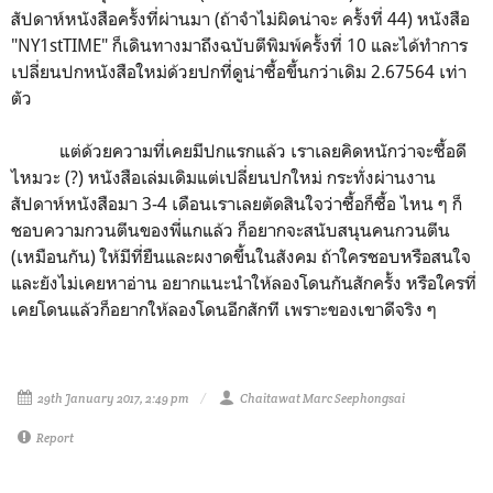
สัปดาห์หนังสือครั้งที่ผ่านมา (ถ้าจำไม่ผิดน่าจะ ครั้งที่ 44) หนังสือ
"NY1stTIME" ก็เดินทางมาถึงฉบับตีพิมพ์ครั้งที่ 10 และได้ทำการ
เปลี่ยนปกหนังสือใหม่ด้วยปกที่ดูน่าซื้อขึ้นกว่าเดิม 2.67564 เท่า
ตัว
แต่ด้วยความที่เคยมีปกแรกแล้ว เราเลยคิดหนักว่าจะซื้อดี
ไหมวะ (?) หนังสือเล่มเดิมแต่เปลี่ยนปกใหม่ กระทั่งผ่านงาน
สัปดาห์หนังสือมา 3-4 เดือนเราเลยตัดสินใจว่าซื้อก็ซื้อ ไหน ๆ ก็
ชอบความกวนตีนของพี่แกแล้ว ก็อยากจะสนับสนุนคนกวนตีน
(เหมือนกัน) ให้มีที่ยืนและผงาดขึ้นในสังคม ถ้าใครชอบหรือสนใจ
และยังไม่เคยหาอ่าน อยากแนะนำให้ลองโดนกันสักครั้ง หรือใครที่
เคยโดนแล้วก็อยากให้ลองโดนอีกสักที เพราะของเขาดีจริง ๆ
29th January 2017, 2:49 pm
Chaitawat Marc Seephongsai
Report