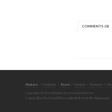
COMMENTS
(
0)
Makers
/
Originals
/
Store
/
Sample
/
Redeem
/
Ab
Copyrights © 2015 All Rights Reserved by Minimore
ภาพและเนื้อหาในเว็บไซต์นี้เป็นงานมีลิขสิทธิ์ ห้ามทำซ้ำหรือดัดแปลง