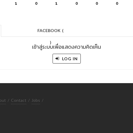
1
0
1
0
0
0
FACEBOOK
(
)
เข้าสู่ระบบเพื่อแสดงความคิดเห็น
LOG IN
out
/
Contact
/
Jobs
/