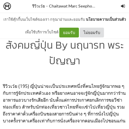
รีวิวเว้ย
–
Chaitawat Marc Seephongsai
เราใช้คุ๊กกี้บนเว็บไซต์ของเรา กรุณาอ่านและยอมรับ
นโยบายความเป็นส่วนตัว
Enjo-Kosai โลกมุมมืดใน
เพื่อใช้บริการเว็บไซต์
ยอมรับ
ไม่ยอมรับ
สังคมญี่ปุ่น By นฤนารท พระ
ปัญญา
รีวิวเว้ย (195) ญี่ปุ่นน่าจะเป็นประเทศหนึ่งที่คนไทยรู้จักมากพอ ๆ
กับการรู้จักประเทศตัวเอง หรือยางคนอาจจะรู้จักญี่ปุ่นมากกว่าร้าน
อาหารแถวบางรักเสียอีก นับตั้งแต่การประกาศยกเลิกการขอวีซ่า
ท่องเที่ยว สำหรับนักท่องเที่ยวชาวไทยที่จะเข้าไปเที่ยวญี่ปุ่น รวม
ถึงราคาค่าตั๋วเครื่องบินของสายการบินต่าง ๆ ที่การนั่งไปญี่ปุ่น
บางครั้งราคาเครื่องเท่ากับการนั่งเครื่องจากดอนเมืองไปขอนแก่น