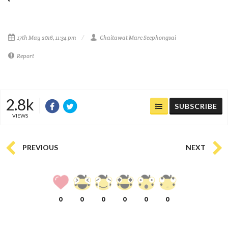
17th May 2016, 11:34 pm
Chaitawat Marc Seephongsai
Report
2.8k
SUBSCRIBE
VIEWS
PREVIOUS
NEXT
0
0
0
0
0
0