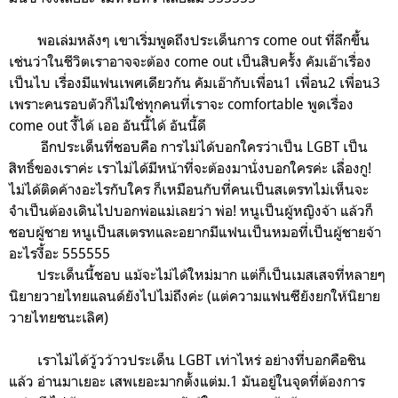
พอเล่มหลังๆ เขาเริ่มพูดถึงประเด็นการ come out ที่ลึกขึ้น
เช่นว่าในชีวิตเราอาจจะต้อง come out เป็นสิบครั้ง คัมเอ๊าเรื่อง
เป็นไบ เรื่องมีแฟนเพศเดียวกัน คัมเอ๊ากับเพื่อน1 เพื่อน2 เพื่อน3
เพราะคนรอบตัวก็ไม่ใช่ทุกคนที่เราจะ comfortable พูดเรื่อง
come out งี้ได้ เออ อันนี้ได้ อันนี้ดี
อีกประเด็นที่ชอบคือ การไม่ได้บอกใครว่าเป็น LGBT เป็น
สิทธิ์ของเราค่ะ เราไม่ได้มีหน้าที่จะต้องมานั่งบอกใครค่ะ เลื่องกู!
ไม่ได้ติดค้างอะไรกับใคร ก็เหมือนกับที่คนเป็นสเตรทไม่เห็นจะ
จำเป็นต้องเดินไปบอกพ่อแม่เลยว่า พ่อ! หนูเป็นผู้หญิงจ้า แล้วก็
ชอบผู้ชาย หนูเป็นสเตรทและอยากมีแฟนเป็นหมอที่เป็นผู้ชายจ้า
อะไรงี้อะ 555555
ประเด็นนี้ชอบ แม้จะไม่ได้ใหม่มาก แต่ก็เป็นเมสเสจที่หลายๆ
นิยายวายไทยแลนด์ยังไปไม่ถึงค่ะ (แต่ความแฟนซียังยกให้นิยาย
วายไทยชนะเลิศ)
เราไม่ได้วู้วว้าวประเด็น LGBT เท่าไหร่ อย่างที่บอกคือชิน
แล้ว อ่านมาเยอะ เสพเยอะมากตั้งแต่ม.1 มันอยู่ในจุดที่ต้องการ