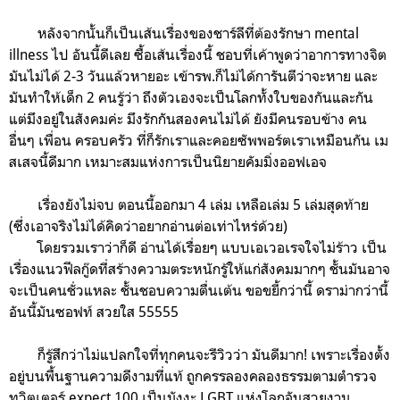
หลังจากนั้นก็เป็นเส้นเรื่องของชาร์ลีที่ต้องรักษา mental
illness ไป อันนี้ดีเลย ซื้อเส้นเรื่องนี้ ชอบที่เค้าพูดว่าอาการทางจิต
มันไม่ได้ 2-3 วันแล้วหายอะ เข้ารพ.ก็ไม่ได้การันตีว่าจะหาย และ
มันทำให้เด็ก 2 คนรู้ว่า ถึงตัวเองจะเป็นโลกทั้งใบของกันและกัน
แต่มึงอยู่ในสังคมค่ะ มึงรักกันสองคนไม่ได้ ยังมีคนรอบข้าง คน
อื่นๆ เพื่อน ครอบครัว ที่ก็รักเราและคอยซัพพอร์ตเราเหมือนกัน เม
สเสจนี้ดีมาก เหมาะสมแห่งการเป็นนิยายคัมมิ่งออฟเอจ
เรื่องยังไม่จบ ตอนนี้ออกมา 4 เล่ม เหลือเล่ม 5 เล่มสุดท้าย
(ซึ่งเอาจริงไม่ได้คิดว่าอยากอ่านต่อเท่าไหร่ด้วย)
โดยรวมเราว่าก็ดี อ่านได้เรื่อยๆ แบบเอเวอเรจใจไม่ร้าว เป็น
เรื่องแนวฟีลกู๊ดที่สร้างความตระหนักรู้ให้แก่สังคมมากๆ ชั้นมันอาจ
จะเป็นคนชั่วแหละ ชั้นชอบความตื่นเต้น ขอขยี้กว่านี้ ดราม่ากว่านี้
อันนี้มันซอฟท์ สวยใส 55555
ก็รู้สึกว่าไม่แปลกใจที่ทุกคนจะรีวิวว่า มันดีมาก! เพราะเรื่องตั้ง
อยู่บนพื้นฐานความดีงามที่แท้ ถูกครรลองคลองธรรมตามตำรวจ
ทวิตเตอร์ expect 100 เป็นมังงะ LGBT แห่งโลกอันสวยงาม