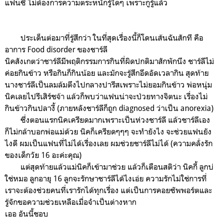
แฟนซี ไม่ต้องการความตระหนักรู้ใดๆ เพราะกูรู้แล้ว
ประเด็นต่อมาที่รู้สึกว่า ในที่สุดเรื่องนี้ก็โดนเส้นฉันสักที คือ
อาการ Food disorder ของชาร์ลี
นิคสังเกตว่าชาร์ลีมีพฤติกรรมการกินที่ผิดปกติมาสักพักนึง ชาร์ลีไม่
ค่อยกินข้าว หรือกินก็กินน้อย และมักจะรู้สึกอึดอัดเวลากิน สุดท้าย
นางชาร์ลีเป็นลมล้มตึงไปกลางปารีสเพราะไม่ยอมกินข้าว พ่อหนุ่ม
นิคเลยไปรีเสิร์ชจ้า แล้วก็พบว่าแฟนน่าจะป่วยทางจิตนะ เรื่องไม่
กินข้าวกินปลางี้ (ภายหลังชาร์ลีก็ถูก diagnosed ว่าเป็น anorexia)
ซึ่งตอนแรกนิคเครียดมากเพราะเป็นห่วงชาร์ลี แล้วชาร์ลีเอง
ก็ไม่กล้าบอกพ่อแม่ด้วย นิคก็เครียดๆๆๆ จะทำยังไง จะช่วยแฟนยัง
ไงดี ผมเป็นแฟนที่ไม่ได้เรื่องเลย ผมช่วยชาร์ลีไม่ได้ (ความคลั่งรัก
ของเด็กวัย 16 อะค่ะคุณ)
แต่สุดท้ายแล้วแม่นิคก็เข้ามาช่วย แล้วก็เตือนสติว่า นิคกี้ ลูกบ่
ใช่หมอ ลูกอายุ 16 ลูกจะรักษาชาร์ลีได้ไงเอ่ย ความรักไม่ใช่การที่
เราจะต้องช่วยคนที่เรารักได้ทุกเรื่อง แต่เป็นการคอยซัพพอร์ตและ
รู้จักขอความช่วยเหลือเมื่อจำเป็นต่างหาก
เออ อันนี้ชอบ