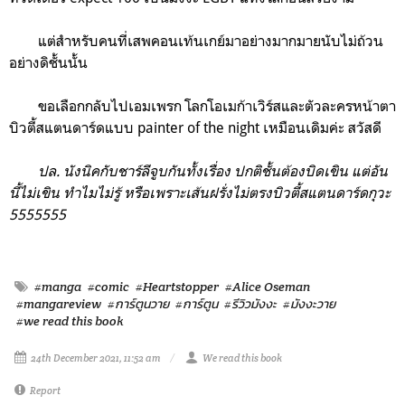
แต่สำหรับคนที่เสพคอนเท้นเกย์มาอย่างมากมายนับไม่ถ้วน
อย่างดิชั้นนั้น
ขอเลือกกลับไปเอมเพรก โลกโอเมก้าเวิร์สและตัวละครหน้าตา
บิวตี้สแตนดาร์ดแบบ painter of the night เหมือนเดิมค่ะ สวัสดี
ปล. นังนิคกับชาร์ลีจูบกันทั้งเรื่อง ปกติชั้นต้องบิดเขิน แต่อัน
นี้ไม่เขิน ทำไมไม่รู้ หรือเพราะเส้นฝรั่งไม่ตรงบิวตี้สแตนดาร์ดกุวะ
5555555
#manga
#comic
#Heartstopper
#Alice Oseman
#mangareview
#การ์ตูนวาย
#การ์ตูน
#รีวิวมังงะ
#มังงะวาย
#we read this book
24th December 2021, 11:52 am
We read this book
Report