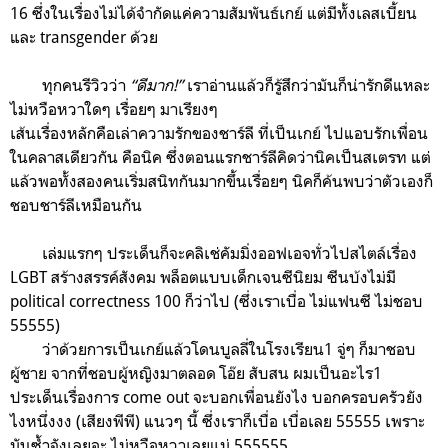
16 ซึ่งในเรื่องไม่ได้จำกัดแค่ความสัมพันธ์เกย์ แต่มีทั้งเลสเบี้ยน
และ transgender ด้วย
ทุกคนรีวิวว่า
“ดีมาก!”
เราอ่านแล้วก็รู้สึกว่ามันก็น่ารักดีแหละ
ไม่หวือหวาใดๆ เรื่อยๆ มาเรียงๆ
เส้นเรื่องหลักคือเล่าความรักของชาร์ลี ที่เป็นเกย์ ไปแอบรักเพื่อน
ในคลาสเดียวกัน คือนิค ซึ่งตอนแรกชาร์ลีคิดว่านิคเป็นสเตรท แต่
แล้วพอทั้งสองคนเริ่มสนิทกันมากขึ้นเรื่อยๆ นิคก็ค้นพบว่าตัวเองก็
ชอบชาร์ลีเหมือนกัน
เล่มแรกๆ ประเด็นก็จะคลิเช่คัมมิ่งออฟเอจทั่วไปสไตล์เรื่อง
LGBT สร้างสรรค์สังคม พล็อตแบบเด็กเจนซีนิยม ซีนบ้งไม่มี
political correctness 100 ก็ว่าไป (ซึ่งเราเบื่อ ไม่แฟนซี ไม่ชอบ
55555)
ว่าด้วยการเป็นเกย์แล้วโดนบูลลี่ในโรงเรียน1 จู่ๆ ก็มาชอบ
ผู้ชาย จากที่ชอบผู้หญิงมาตลอด โอ๊ย สับสน ผมเป็นอะไร1
ประเด็นเรื่องการ come out จะบอกเพื่อนยังไง บอกครอบครัวยัง
ไงหนึ่งงง (เสียงพีพี) แนวๆ นี้ ซึ่งเราก็เบื่อ เบื่อเลย 55555 เพราะ
มันซ้ำจังเลยอะ ไม่หวือหวาเลยแม่ 555555