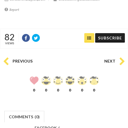
Report
82
SUBSCRIBE
VIEWS
PREVIOUS
NEXT
0
0
0
0
0
0
COMMENTS
(
0)
FACEBOOK
(