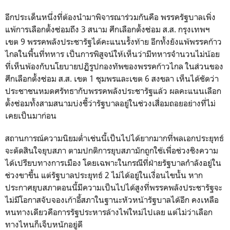
อีกประเด็นหนึ่งที่ต้องนำมาพิจารณาร่วมกันคือ พรรครัฐบาลเพิ่ง
แพ้การเลือกตั้งซ่อมถึง 3 สนาม ศึกเลือกตั้งซ่อม ส.ส. กรุงเทพฯ
เขต 9 พรรคพลังประชารัฐได้คะแนนรั้งท้าย อีกทั้งยังแพ้พรรคก้าว
ไกลในพื้นที่ทหาร เป็นการพิสูจน์ให้เห็นว่ามีทหารจำนวนไม่น้อย
ที่เห็นพ้องกับนโยบายปฏิรูปกองทัพของพรรคก้าวไกล ในส่วนของ
ศึกเลือกตั้งซ่อม ส.ส. เขต 1 ชุมพรและเขต 6 สงขลา เห็นได้ชัดว่า
ประชาชนหมดศรัทธากับพรรคพลังประชารัฐแล้ว ผลคะแนนเลือก
ตั้งซ่อมทั้งสามสนามบ่งชี้ว่ารัฐบาลอยู่ในช่วงเสื่อมถอยอย่างที่ไม่
เคยเป็นมาก่อน
สถานการณ์ความนิยมต่ำเช่นนี้เป็นไปได้ยากมากที่พลเอกประยุทธ์
จะตัดสินใจยุบสภา ตามปกติการยุบสภามักถูกใช้เพื่อช่วงชิงความ
ได้เปรียบทางการเมือง โดยเฉพาะในกรณีที่ฝ่ายรัฐบาลกำลังอยู่ใน
ช่วงขาขึ้น แต่รัฐบาลประยุทธ์ 2 ไม่ได้อยู่ในเงื่อนไขนั้น หาก
ประกาศยุบสภาตอนนี้มีความเป็นไปได้สูงที่พรรคพลังประชารัฐจะ
ไม่มีโอกาสจับจองเก้าอี้สภาในฐานะหัวหน้ารัฐบาลได้อีก คงเหลือ
หนทางเดียวคือการรัฐประหารล้างไพ่ใหม่ไปเลย แต่ไม่ว่าเลือก
ทางไหนก็เจ็บหนักอยู่ดี