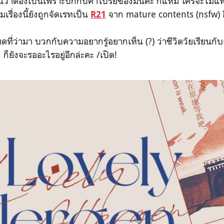
นว่าต้องเป็นเพราะปกกับคำโปรยของมันค่ะ ก็แหม ใครจะไม่แพ้อ
เรื่องนี้ยังถูกจัดเรทเป็น
จาก mature contents (nsfw) อ
R21
ดที่ว่ามา บวกกับ
ความอยากรู้อยากเห็น (?) ว่าชีวิตวัยเรียนก
ก็ยังจะรออะไรอยู่อีกล่ะคะ
/เปิด!