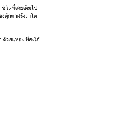
 ชีวิตที่เคยเต็มไป
งตุ๊กตาฝรั่งตาโต
กๆ ด้วยแหละ พี่สะใภ้