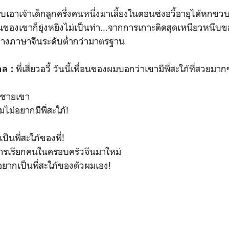
บเอาเจ้าเด็กลูกครึ่งคนหนึ่งมาเลี้ยงในตอนซ่งอวี้อายุได้หกขวบ
องเขาก็ยุ่งหยิงไม่เป็นท่า...จากการเกาะติดสุดเหนียวหนึบขอ
ะทางภาษาจีนระดับต่ำกว่ามาตรฐาน
พี่เสี่ยวอวี้ วันนี้เพื่อนของผมบอกว่าเขามีพี่สะใภ้ที่สวยมา
าล :
่ชายเขา
ไม่อยากมีพี่สะใภ้!
็นพี่สะใภ้ของพี่!
การเรียกคนในครอบครัวจีนมาใหม่
ยากเป็นพี่สะใภ้ของตัวผมเอง!