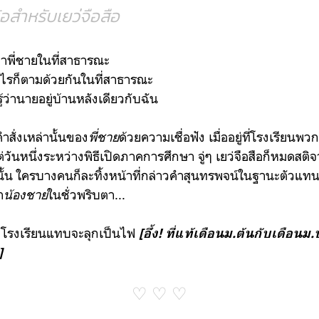
้อสำหรับเยว่จือสือ
่าพี่ชายในที่สาธารณะ
ไรก็ตามด้วยกันในที่สาธารณะ
ู้ว่านายอยู่บ้านหลังเดียวกับฉัน
คำสั่งเหล่านั้นของ
พี่ชาย
ด้วยความเชื่อฟัง เมื่ออยู่
ที่โรงเรียน
พวก
ันหนึ่งระหว่างพิธีเปิดภาคการศึกษา จู่ๆ เยว่จือสือก็หมดสต
นั้น ใครบางคน
ก็ละทิ้งหน้าที่กล่าวคำสุนทรพจน์ในฐานะตัวแท
า
น้องชาย
ในชั่วพริบตา...
องโรงเรียนแทบจะลุกเป็นไฟ
[อึ้ง
! ที่แท้เดือนม.ต้นกับเดือน
]
♡ ♡ ♡