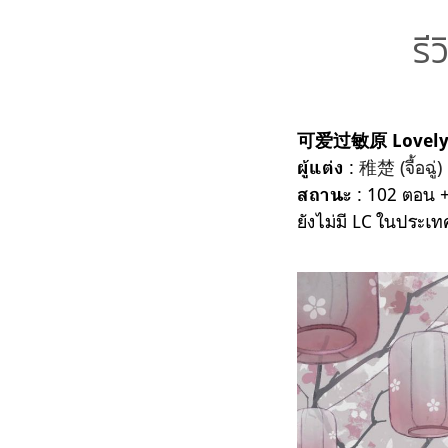
รี
可爱过敏原 Lovely 
:
稚楚 (จื้อฉู่)
ผู้แต่ง
: 102 ตอน +
สถานะ
ยังไม่มี LC ในประเ