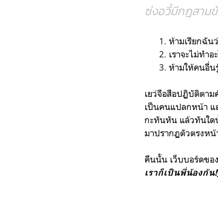
ซ่งอวี้มีกฎสามข
ห้ามเรียกฉันว
เราจะไม่ทำอะ
ห้ามให้คนอื่นร
เยว่จือสือปฏิบัติตาม
เป็นคนแปลกหน้า แต่ว
กะทันหัน แล้วทันใด
มาปรากฏตัวตรงหน้
คืนนั้น เว็บบอร์ดข
เราก็เป็นพี่น้องกัน!