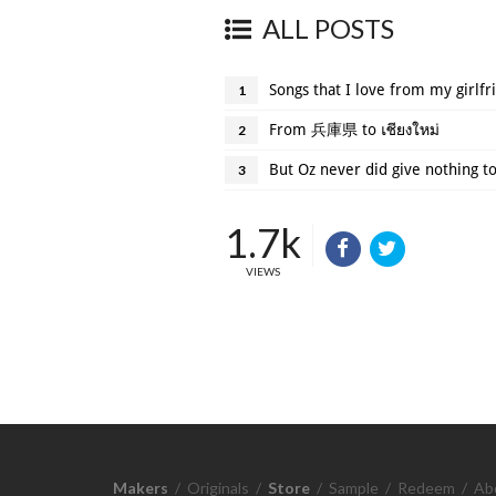
ALL POSTS
Songs that I love from my girlfri
1
From 兵庫県 to เชียงใหม่
2
But Oz never did give nothing t
3
1.7k
VIEWS
Makers
/
Originals
/
Store
/
Sample
/
Redeem
/
Ab