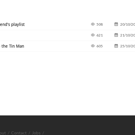
end's playlist
508
20/10/2
621
21/10/2
o the Tin Man
605
25/10/2
out
/
Contact
/
Jobs
/