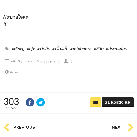
//สบายใจละ
☔️
#diary
#life
#บันทึก
#เรื่องสั้น
#minimore
#ชีวิต
#ประเทศไทย
26th September 2019, 2:44 pm
Pj
Report
303
SUBSCRIBE
VIEWS
PREVIOUS
NEXT