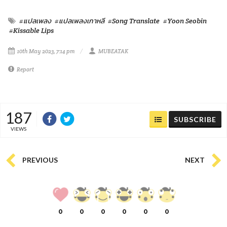
#แปลเพลง
#แปลเพลงเกาหลี
#Song Translate
#Yoon Seobin
#Kissable Lips
10th May 2023, 7:14 pm
MUBEATAK
Report
187
SUBSCRIBE
VIEWS
PREVIOUS
NEXT
0
0
0
0
0
0