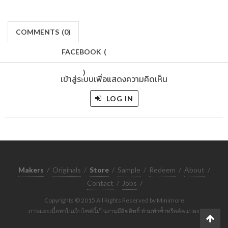
COMMENTS
(
0)
FACEBOOK
(
)
เข้าสู่ระบบเพื่อแสดงความคิดเห็น
LOG IN
Makers
/
Originals
/
Store
/
Sample
/
Redeem
/
About
/
Contact
/
Jobs
/
Copyrights © 2015 All Rights Reserved by Minimore
ภาพและเนื้อหาในเว็บไซต์นี้เป็นงานมีลิขสิทธิ์ ห้ามทำซ้ำหรือดัดแปลง