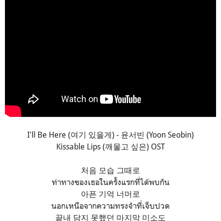
I'll Be Here (여기 있을게) - 윤서빈 (Yoon Seobin)
Kissable Lips (깨물고 싶은) OST
처음 모습 그때로
ท่าทางของเธอในครั้งแรกที่ได้พบกัน
아픈 기억 너머로
นอกเหนือจากความทรงจำที่เจ็บปวด
끝내 담지 못했던 마지막 미소도