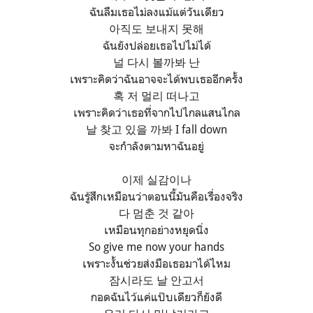
ฉันลืมเธอไม่ลงแม้แต่วันเดียว
아직도 보내지 못해
ฉันยังปล่อยเธอไปไม่ได้
널 다시 볼까봐 난
เพราะคิดว่าฉันอาจจะได้พบเธออีกครั้ง
혹 저 멀리 떠나고
เพราะคิดว่าเธอที่จากไปไกลแสนไกล
날 찾고 있을 까봐 I fall down
จะกำลังตามหาฉันอยู่
이제 실감이나
ฉันรู้สึกเหมือนว่าตอนนี้มันคือเรื่องจริง
다 멈춘 것 같아
เหมือนทุกอย่างหยุดนิ่ง
So give me now your hands
เพราะงั้นช่วยส่งมือเธอมาได้ไหม
잠시라도 날 안고서
กอดฉันไว้แค่แป๊บเดียวก็ยังดี