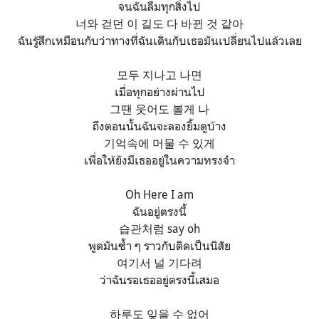
จนฉันลืมทุกสิ่งไป
너와 걷던 이 길도 다 바뀐 것 같아
ฉันรู้สึกเหมือนกับว่าทางที่ฉันเดินกับเธอมันเปลี่ยนไปแล้วเลย
모두 지나고 나면
เมื่อทุกอย่างผ่านไป
그땐 웃어도 볼게 나
ถึงตอนนั้นฉันจะลองยิ้มดูบ้าง
기억속에 머물 수 있게
เพื่อให้ยังมีเธออยู่ในความทรงจำ
Oh Here I am
ฉันอยู่ตรงนี้
습관처럼 say oh
พูดมันซ้ำ ๆ ราวกับติดเป็นนิสัย
여기서 널 기다려
ว่าฉันรอเธออยู่ตรงนี้เสมอ
하루도 잊을 수 없어