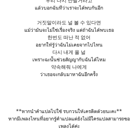
우리 다시 만날거라고
แล้วบอกฉันทีว่าเราจะได้พบกันอีก
거짓말이라도 널 볼 수 있다면
แม้ว่ามันจะไม่ใช่เรื่องจริง แต่ถ้าฉันได้พบเธอ
한번도 떠난 적 없어
อยากให้รู้ว่าฉันไม่เคยจากไปไหน
다시 내게 올 널
เพราะฉะนั้นช่วยสัญญากับฉันได้ไหม
약속해줘 나에게
ว่าเธอจะกลับมาหาฉันอีกครั้ง
**หากนำคำแปลไปใช้ รบกวนให้เครดิตด้วยนะคะ**
หากมีเพลงไหนที่อยากรู้คำแปลแต่ยังไม่มีใครแปลสามารถขอ
เพลงได้ค่ะ