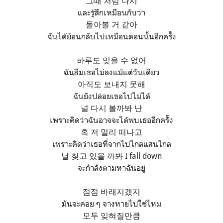
그때 처럼 다시
และรู้สึกเหมือนกับว่า
돌아볼 거 같아
ฉันได้ย้อนกลับไปเหมือนตอนนั้นอีกครั้ง
하루도 잊을 수 없어
ฉันลืมเธอไม่ลงแม้แต่วันเดียว
아직도 보내지 못해
ฉันยังปล่อยเธอไปไม่ได้
널 다시 볼까봐 난
เพราะคิดว่าฉันอาจจะได้พบเธออีกครั้ง
혹 저 멀리 떠나고
เพราะคิดว่าเธอที่จากไปไกลแสนไกล
날 찾고 있을 까봐 I fall down
จะกำลังตามหาฉันอยู่
점점 바래지겠지
มันจะค่อย ๆ จางหายไปใช่ไหม
모두 잊혀질만큼