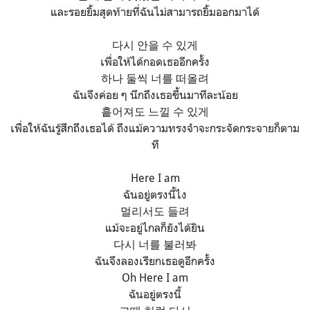
และรอยยิ้มสุดท้ายที่ฉันไม่สามารถยิ้มออกมาได้
다시 안을 수 있게
เพื่อให้ได้กอดเธออีกครั้ง
하나 둘씩 너를 떠올려
ฉันจึงค่อย ๆ นึกถึงเธอขึ้นมาทีละน้อย
흩어져도 느낄 수 있게
เพื่อให้ฉันรู้สึกถึงเธอได้ ถึงแม้ความทรงจำจะกระจัดกระจายก็ตาม
ที
Here I am
ฉันอยู่ตรงนี้ไง
멀리서도 들려
แม้จะอยู่ไกลก็ยังได้ยิน
다시 너를 불러봐
ฉันจึงลองเรียกเธอดูอีกครั้ง
Oh Here I am
ฉันอยู่ตรงนี้