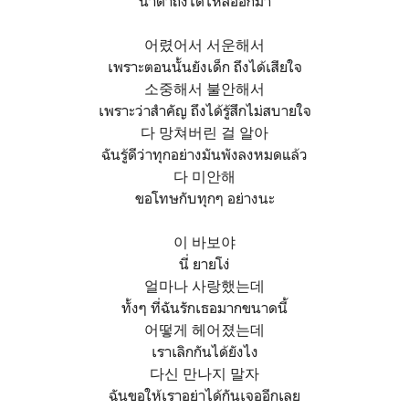
น้ำตาถึงได้ไหลออกมา
어렸어서 서운해서
เพราะตอนนั้นยังเด็ก ถึงได้เสียใจ
소중해서 불안해서
เพราะว่าสำคัญ ถึงได้รู้สึกไม่สบายใจ
다 망쳐버린 걸 알아
ฉันรู้ดีว่าทุกอย่างมันพังลงหมดแล้ว
다 미안해
ขอโทษกับทุกๆ อย่างนะ
이 바보야
นี่ ยายโง่
얼마나 사랑했는데
ทั้งๆ ที่ฉันรักเธอมากขนาดนี้
어떻게 헤어졌는데
เราเลิกกันได้ยังไง
다신 만나지 말자
ฉันขอให้เราอย่าได้กันเจออีกเลย