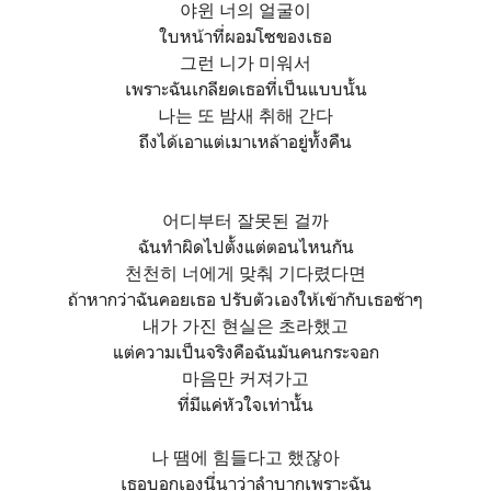
야윈 너의 얼굴이
ใบหน้าที่ผอมโซของเธอ
그런 니가 미워서
เพราะฉันเกลียดเธอที่เป็นแบบนั้น
나는 또 밤새 취해 간다
ถึงได้เอาแต่เมาเหล้าอยู่ทั้งคืน
어디부터 잘못된 걸까
ฉันทำผิดไปตั้งแต่ตอนไหนกัน
천천히 너에게 맞춰 기다렸다면
ถ้าหากว่าฉันคอยเธอ ปรับตัวเองให้เข้ากับเธอช้าๆ
내가 가진 현실은 초라했고
แต่ความเป็นจริงคือฉันมันคนกระจอก
마음만 커져가고
ที่มีแค่หัวใจเท่านั้น
나 땜에 힘들다고 했잖아
เธอบอกเองนี่นาว่าลำบากเพราะฉัน