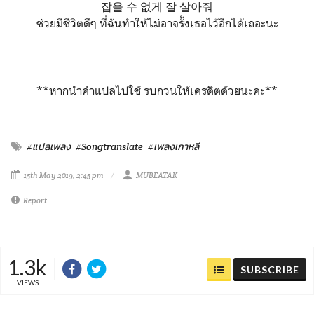
잡을 수 없게 잘 살아줘
ช่วยมีชีวิตดีๆ ที่ฉันทำให้ไม่อาจรั้งเธอไว้อีกได้เถอะนะ
**หากนำคำแปลไปใช้ รบกวนให้เครดิตด้วยนะคะ**
#แปลเพลง
#Songtranslate
#เพลงเกาหลี
15th May 2019, 2:45 pm
MUBEATAK
Report
1.3k
SUBSCRIBE
VIEWS