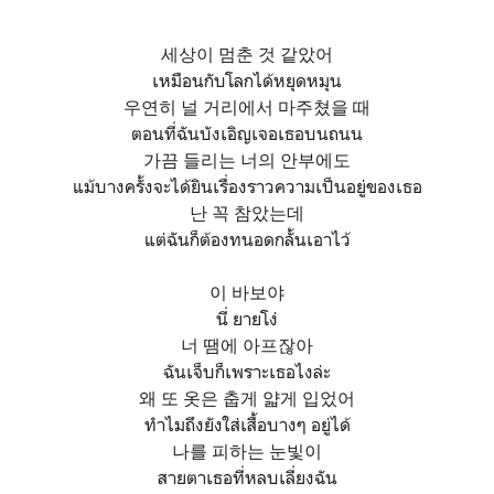
세상이 멈춘 것 같았어
เหมือนกับโลกได้หยุดหมุน
우연히 널 거리에서 마주쳤을 때
ตอนที่ฉันบังเอิญเจอเธอบนถนน
가끔 들리는 너의 안부에도
แม้บางครั้งจะได้ยินเรื่องราวความเป็นอยู่ของเธอ
난 꼭 참았는데
แต่ฉันก็ต้องทนอดกลั้นเอาไว้
이 바보야
นี่ ยายโง่
너 땜에 아프잖아
ฉันเจ็บก็เพราะเธอไงล่ะ
왜 또 옷은 춥게 얇게 입었어
ทำไมถึงยังใส่เสื้อบางๆ อยู่ได้
나를 피하는 눈빛이
สายตาเธอที่หลบเลี่ยงฉัน