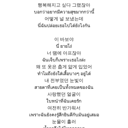
행복해지고 싶다 그랬잖아
บอกว่าอยากมีความสุขมากกว่านี้
어떻게 널 보냈는데
นี่ฉันปล่อยเธอไปได้ยังไงกัน
이 바보야
นี่ ยายโง่
너 땜에 아프잖아
ฉันเจ็บก็เพราะเธอไงล่ะ
왜 또 옷은 춥게 얇게 입었어
ทำไมถึงยังใส่เสื้อบางๆ อยู่ได้
내 전부였던 눈빛이
สายตาที่เคยเป็นทั้งหมดของฉัน
사랑했던 얼굴이
ใบหน้าที่ฉันเคยรัก
여전히 반가워서
เพราะฉันยังคงรู้สึกยินดีกับมันอยู่เสมอ
눈물이 흘러