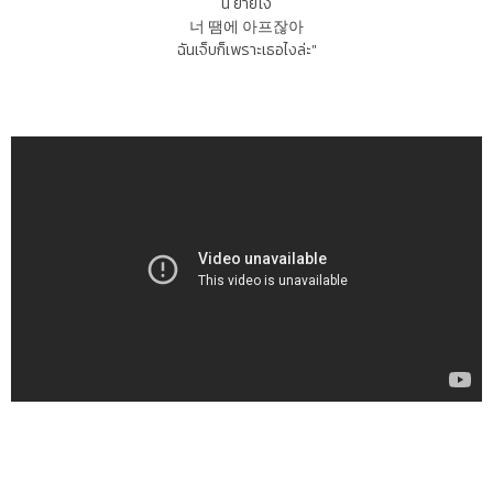
นี่ ยายโง่
너 땜에 아프잖아
ฉันเจ็บก็เพราะเธอไงล่ะ"