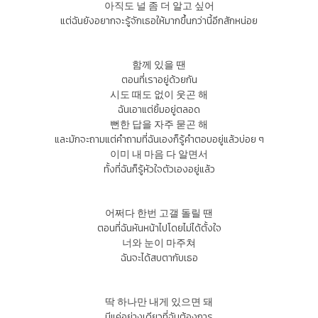
아직도 널 좀 더 알고 싶어
แต่ฉันยังอยากจะรู้จักเธอให้มากขึ้นกว่านี้อีกสักหน่อย
함께 있을 땐
ตอนที่เราอยู่ด้วยกัน
시도 때도 없이 웃곤 해
ฉันเอาแต่ยิ้มอยู่ตลอด
뻔한 답을 자주 묻곤 해
และมักจะถามแต่คำถามที่ฉันเองก็รู้คำตอบอยู่แล้วบ่อย ๆ
이미 내 마음 다 알면서
ทั้งที่ฉันก็รู้หัวใจตัวเองอยู่แล้ว
어쩌다 한번 고갤 돌릴 땐
ตอนที่ฉันหันหน้าไปโดยไม่ได้ตั้งใจ
너와 눈이 마주쳐
ฉันจะได้สบตากับเธอ
딱 하나만 내게 있으면 돼
มีแค่อย่างเดียวที่ฉันต้องการ