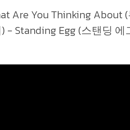
hat Are You Thinking Abou
) - Standing Egg (스탠딩 에