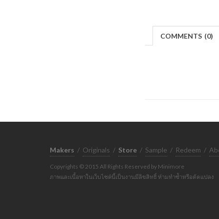
COMMENTS
(
0)
Makers
/
Originals
/
Store
/
Sample
/
Redeem
/
Ab
Copyrights © 2015 All Rights Reserved by Minimore
ภาพและเนื้อหาในเว็บไซต์นี้เป็นงานมีลิขสิทธิ์ ห้ามทำซ้ำหรือดัดแปลง