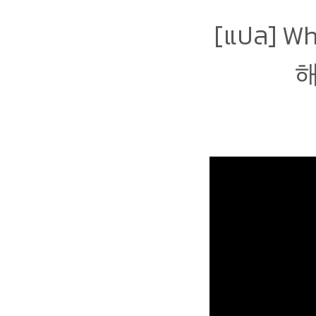
[แปล] W
해