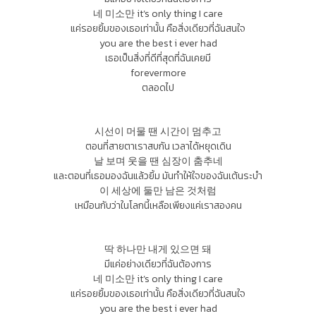
네 미소만 it’s only thing I care
แค่รอยยิ้มของเธอเท่านั้น คือสิ่งเดียวที่ฉันสนใจ
you are the best i ever had
เธอเป็นสิ่งที่ดีที่สุดที่ฉันเคยมี
forevermore
ตลอดไป
시선이 머물 땐 시간이 멈추고
ตอนที่สายตาเราสบกัน เวลาได้หยุดเดิน
날 보며 웃을 땐 심장이 춤추네
และตอนที่เธอมองฉันแล้วยิ้ม มันทำให้ใจของฉันเต้นระบำ
이 세상에 둘만 남은 것처럼
เหมือนกับว่าในโลกนี้เหลือเพียงแค่เราสองคน
딱 하나만 내게 있으면 돼
มีแค่อย่างเดียวที่ฉันต้องการ
네 미소만 it’s only thing I care
แค่รอยยิ้มของเธอเท่านั้น คือสิ่งเดียวที่ฉันสนใจ
you are the best i ever had