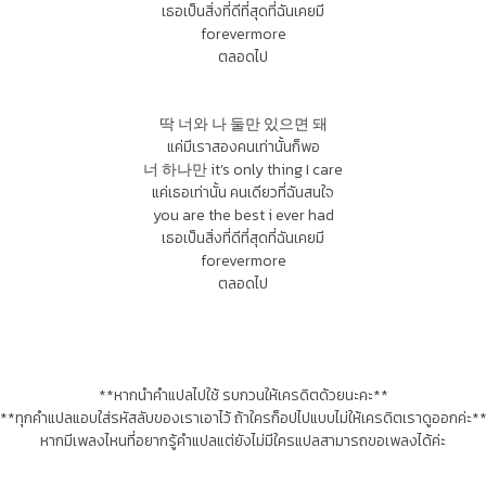
เธอเป็นสิ่งที่ดีที่สุดที่ฉันเคยมี
forevermore
ตลอดไป
딱 너와 나 둘만 있으면 돼
แค่มีเราสองคนเท่านั้นก็พอ
너 하나만 it’s only thing I care
แค่เธอเท่านั้น คนเดียวที่ฉันสนใจ
you are the best i ever had
เธอเป็นสิ่งที่ดีที่สุดที่ฉันเคยมี
forevermore
ตลอดไป
**หากนำคำแปลไปใช้ รบกวนให้เครดิตด้วยนะคะ**
**ทุกคำแปลแอบใส่รหัสลับของเราเอาไว้ ถ้าใครก็อปไปแบบไม่ให้เครดิตเราดูออกค่ะ*
หากมีเพลงไหนที่อยากรู้คำแปลแต่ยังไม่มีใครแปลสามารถขอเพลงได้ค่ะ