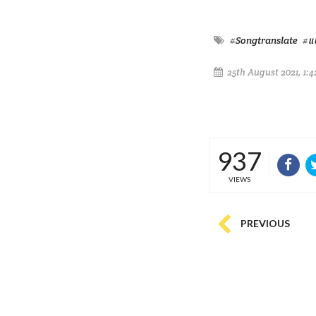
#Songtranslate
#แ
25th August 2021, 1:
937
VIEWS
PREVIOUS