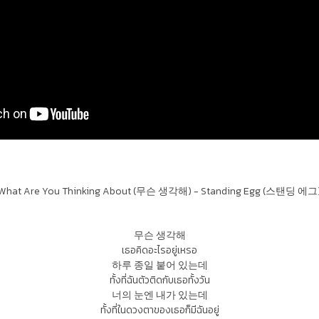
What Are You Thinking About (무슨 생각해) - Standing Egg (스탠딩 에그
무슨 생각해
เธอคิดอะไรอยู่เหรอ
하루 종일 붙어 있는데
ทั้งที่ฉันตัวติดกับเธอทั้งวัน
너의 눈엔 내가 있는데
ทั้งที่ในดวงตาของเธอก็มีฉันอยู่