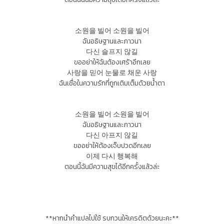
소원을 빌어 소원을 빌어
ฉันอธิษฐานและภาวนา
다신 슬프지 않길
ขออย่าให้ฉันต้องเศร้าอีกเลย
사랑을 믿어 눈물로 채운 사랑
ฉันเชื่อในความรักที่ถูกเติมเต็มด้วยน้ำตา
소원을 빌어 소원을 빌어
ฉันอธิษฐานและภาวนา
다신 아프지 않길
ขออย่าให้ต้องเจ็บปวดอีกเลย
이제 다시 행복해
ตอนนี้ฉันมีความสุขได้อีกครั้งแล้วล่ะ
**หากนำคำแปลไปใช้ รบกวนให้เครดิตด้วยนะคะ**