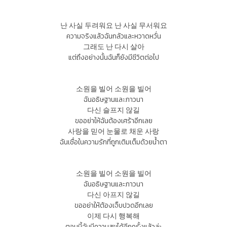
난 사실 두려워요 난 사실 무서워요
ความจริงแล้วฉันกลัวและหวาดหวั่น
그래도 난 다시 살아
แต่ถึงอย่างนั้นฉันก็ยังมีชีวิตต่อไป
소원을 빌어 소원을 빌어
ฉันอธิษฐานและภาวนา
다신 슬프지 않길
ขออย่าให้ฉันต้องเศร้าอีกเลย
사랑을 믿어 눈물로 채운 사랑
ฉันเชื่อในความรักที่ถูกเติมเต็มด้วยน้ำตา
소원을 빌어 소원을 빌어
ฉันอธิษฐานและภาวนา
다신 아프지 않길
ขออย่าให้ต้องเจ็บปวดอีกเลย
이제 다시 행복해
ตอนนี้ฉันมีความสุขได้อีกครั้งแล้วล่ะ