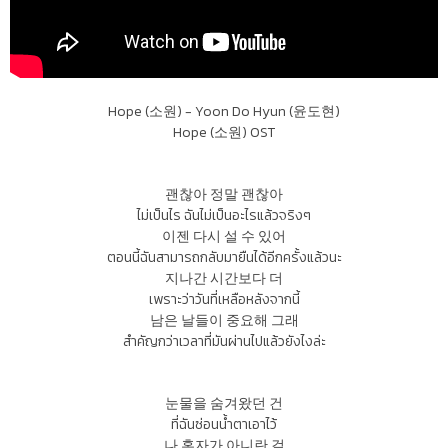
Hope (소원) - Yoon Do Hyun (윤도현)
Hope (소원) OST
괜찮아 정말 괜찮아
ไม่เป็นไร ฉันไม่เป็นอะไรแล้วจริงๆ
이젠 다시 설 수 있어
ตอนนี้ฉันสามารถกลับมายืนได้อีกครั้งแล้วนะ
지나간 시간보다 더
เพราะว่าวันที่เหลือหลังจากนี้
남은 날들이 중요해 그래
สำคัญกว่าเวลาที่มันผ่านไปแล้วยังไงล่ะ
눈물을 숨겨왔던 건
ที่ฉันซ่อนน้ำตาเอาไว้
나 혼자가 아니란 걸