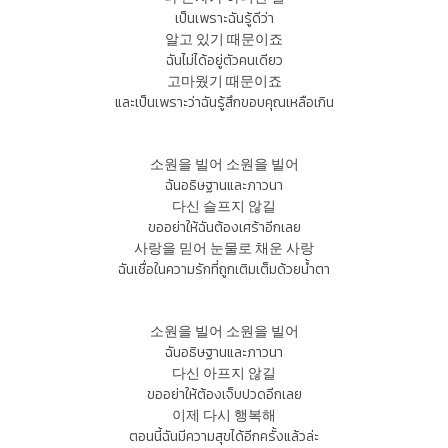
เป็นเพราะฉันรู้ดีว่า
알고 있기 때문이죠
ฉันไม่ได้อยู่ตัวคนเดียว
고마웠기 때문이죠
และเป็นเพราะว่าฉันรู้สึกขอบคุณเหลือเกิน
소원을 빌어 소원을 빌어
ฉันอธิษฐานและภาวนา
다신 슬프지 않길
ขออย่าให้ฉันต้องเศร้าอีกเลย
사랑을 믿어 눈물로 채운 사랑
ฉันเชื่อในความรักที่ถูกเติมเต็มด้วยน้ำตา
소원을 빌어 소원을 빌어
ฉันอธิษฐานและภาวนา
다신 아프지 않길
ขออย่าให้ต้องเจ็บปวดอีกเลย
이제 다시 행복해
ตอนนี้ฉันมีความสุขได้อีกครั้งแล้วล่ะ