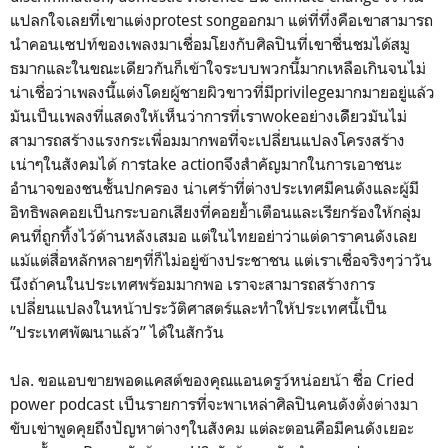
แปลกใจเลยที่เขาแต่งprotest songออกมา แต่ที่ทึ่งคือเขาสามารถ
นำคอนเซปท์ของเพลงมาเชื่อมโยงกับศิลปินที่เขาชื่นชมได้สมู
ธมากและในขณะเดียวกันก็เข้าใจระบบพวกนี้มากเหลือเกินจนไม่
น่าเชื่อว่าเพลงนี้แต่งโดยผู้ชายผิวขาวที่มีprivilegeมากมายอยู่แล้ว
มันเป็นเพลงที่แสดงให้เห็นว่าการที่เราwokeอย่างเดีิยวมันไม่
สามารถสร้างแรงกระเพื่อมมากพอที่จะเปลี่ยนแปลงโครงสร้าง
เน่าๆในสังคมได้ การtake actionจึงสำคัญมากในการเอาชนะ
อำนาจของชนชั้นปกครอง น่าเศร้าที่ต่างประเทศมีคนดังและผู้มี
อิทธิพลคอยเป็นกระบอกเสียงที่คอยย้ำเตือนและเรียกร้องให้กลุ่ม
คนที่ถูกทิ้งไว้ด้านหลังเสมอ แต่ในไทยอย่าว่าแต่ดาราคนดังเลย
แม้แต่สื่อหลักหลายๆที่ก็ไม่อยู่ข้างประชาชน แต่เราเชื่อจริงๆว่าวัน
นึงถ้าคนในประเทศพร้อมมากพอ เราจะสามารถสร้างการ
เปลี่ยนแปลงในหน้าประวัติศาสตร์และทำให้ประเทศนี้เป็น
”ประเทศพัฒนาแล้ว” ได้ในสักวัน
ปล. ขอแอบขายพอดแคสต์ของคุณแอนดรูว์หน่อยน้า ชื่อ Cried
power podcast เป็นรายการที่จะพาเหล่าศิลปินคนดังตั่งต่างมา
ขับเข่าพูดคุยถึงปัญหาต่างๆในสังคม แต่ละตอนคือมีคนดังเยอะ