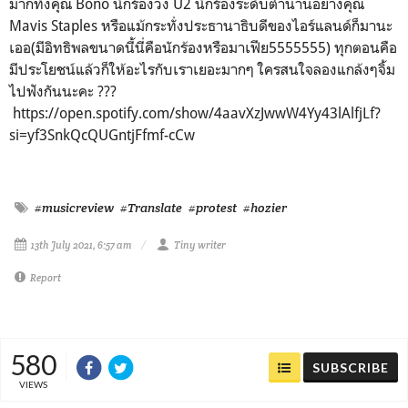
มากทั้งคุณ Bono นักร้องวง U2 นักร้องระดับตำนานอย่างคุณ
Mavis Staples หรือแม้กระทั่งประธานาธิบดีของไอร์แลนด์ก็มานะ
เออ(มีอิทธิพลขนาดนี้นี่คือนักร้องหรือมาเฟีย5555555) ทุกตอนคือ
มีประโยชน์แล้วก็ให้อะไรกับเราเยอะมากๆ ใครสนใจลองแกล้งๆจิ้ม
ไปฟังกันนะคะ ???
https://open.spotify.com/show/4aavXzJwwW4Yy43lAlfjLf?
si=yf3SnkQcQUGntjFfmf-cCw
#musicreview
#Translate
#protest
#hozier
13th July 2021, 6:57 am
Tiny writer
Report
580
SUBSCRIBE
VIEWS