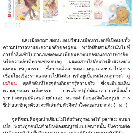
และเมื่ออาณาเขตทะเลเปรียบเหมือนกระจกที่เปิดเผยทั้ง
ความปรารถนาและความกลัวของผู้คน พาร์ทสืบสวนจึงเน้นไปที่
การด่ำดิ่งเข้าไปอาณาเขตทะเลเพื่อค้นหาต้นตอของอาการทางจิต
หรือความลับที่พวกเขาซ่อนอยู่ ผสมผสานไปกับการสืบสวนของ
แผนกอาชญากรรม ซึ่งการคลี่คลายเคสต่างๆจะค่อยๆนำไปสู่การ
เชื่อมโยงเรื่องราวและสาวไปถึงตัวการที่อยู่เบื้องหลังเหตุการณ์
ลู่
สุดลึกลับที่ใครๆต่างก็อยากรู้ความจริง ซึ่งจะมีประเด็น
เฉวียน
ความถูกต้องทางศีลธรรม
การเลือกปฏิบัติและ
ความเหลื่อมล้ำ
ระหว่างมนุษย์พิเศษด้วยกันเอง ความดำมืดของจิตใจมนุษย์ การ
ชี้นำและชักจูง
ตัวละคร
ที่เล่นกับหัวจิตหัวใจคนอ่านมากค่ะ ( ; ω ; )
จุดที่ชอบคือคุณนักเขียนไม่ได้สร้างทุกอย่างให้ perfect จนน่า
เบื่อ เพราะทุกคนไม่จำเป็นต้องสมบูรณ์แบบขนาดนั้น ซึ่งความผิด