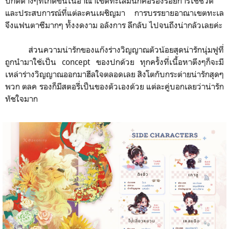
ปกติต่างๆที่เกิดขึ้นในอาณาเขตทะเลมันก็คือร่องรอยการใช้ชีวิต
และประสบการณ์ที่แต่ละคนเผชิญมา การบรรยายอาณาเขตทะเล
จึงแฟนตาซีมากๆ ทั้งงดงาม อลังการ ลึกลับ ไปจนถึงน่ากลัวเลยค่ะ
ส่วนความน่ารักของแก๊งร่างวิญญาณตัวน้อยสุดน่ารักนุ่มฟูที่
ถูกนำมาใช้เป็น concept ของปกด้วย ทุกครั้งที่เนื้อหาตึงๆก็จะมี
เหล่าร่างวิญญาณออกมาฮีลใจตลอดเลย สิงโตกับกระต่ายน่ารักสุดๆ
พวก ตลค รองก็มีสตอรี่เป็นของตัวเองด้วย แต่ละคู่บอกเลยว่าน่ารัก
ทัชใจมาก