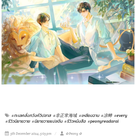
#ทะเลคลั่งภวังค์วิปลาส
#非正常海域
#เหลียงฉาน
#凉蝉
#every
#รีวิวนิยายวาย
#นิยายวายแปลจีน
#รีวิวหน้งสือ
#peonyreadarai
5th December 2024, 5:03 pm
✿ Peony ✿