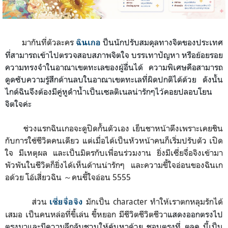
มากันที่ตัวละคร
ป็นนักปรับสมดุลทางจิตของประเทศ
ฉินเกอ
ที่สามารถเข้าไปตรวจสอบสภาพจิตใจ บรรเทาปัญหา หรือย้อยรอย
ความทรงจำในอาณาเขตทะเลของผู้อื่นได้ ความพิเศษคือสามารถ
ดูดซับความรู้สึกด้านลบในอาณาเขตทะเลที่ผิดปกติได้ด้วย ดังนั้น
ไกด์ฉินจึงต้องมีคู่หูดำน้ำเป็นเซลติเนลน่ารักๆไว้คอยปลอบโยน
จิตใจค่ะ
ช่วงแรกฉินเกอจะดูปิดกั้นตัวเอง เย็นชาหน้าตึงเพราะเคยชิน
กับการใช้ชีวิตคนเดียว แต่เมื่อได้เป็นหัวหน้าคนก็เริ่มปรับตัว เปิด
ใจ มีเหตุผล และเป็นมิตรกับเพื่อนร่วมงาน ยิ่งมีเซี่ยจื่อจิงเข้ามา
พัวพันในชีวิตก็ยิ่งได้เห็นด้านน่ารักๆ และความขี้ใจอ่อนของฉินเก
อด้วย โอ้เสี่ยวฉิน ～คนขี้ใจอ่อน 5555
ส่วน
มักเป็น character ทำให้เราตกหลุมรักได้
เซี่ยจื่อจิง
เสมอ เป็นคนหล่อที่ขี้เล่น ขี้หยอก มีชีวิตชีวิตชีวา
แสดงออกตรงไป
ตรงมาและมีความลึกลับชวนให้ค้นหาด้วย ชอบตรงที่ ตลค นี้เป็น