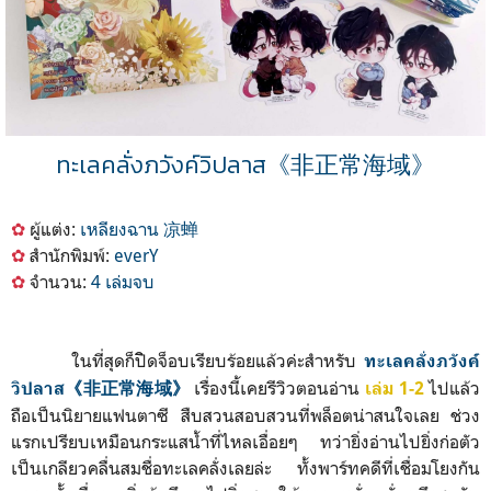
ทะเลคลั่งภวังค์วิปลาส《非正常海域》
✿
ผู้แต่ง:
เหลียงฉาน 凉蝉
✿
สำนักพิมพ์:
everY
✿
จำนวน:
4 เล่มจบ
ในที่สุดก็ปิิดจ็อบเรียบร้อยแล้วค่ะสำหรับ
ทะเลคลั่งภวังค์
เรื่องนี้เคยรีวิวตอนอ่าน
ไปแล้ว
วิปลาส《非正常海域》
เล่ม 1-2
ถือเป็นนิยายแฟนตาซี สืบสวนสอบสวนที่พล็อตน่าสนใจเลย ช่วง
แรกเปรียบเหมือนกระแสน้ำที่ไหลเอื่อยๆ ทว่ายิ่งอ่านไปยิ่งก่อตัว
เป็นเกลียวคลื่นสมชื่อทะเลคลั่งเลยล่ะ ทั้งพาร์ทคดีที่เชื่อมโยงกัน