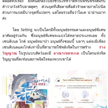
ตลอดทั้งเรื่อง ยิ่งค้นลึกลงไปยิ่งชวนให้หวาดหวั่นพรั่นพรึงสมกับ
คำว่าภวังค์วิปลาสสุดๆ ส่วนจุดที่เสียดายคือตัวร้ายตายง่ายไปนิด
ส่วนการแปลมีบางจุดที่แปลกๆ แต่โดยรวมถือว่าโอเค น่าอ่านมาก
ค่ะ
โดย Setting จะเป็นโลกมีทั้งมนุษย์ธรรมดาและมนุษย์พิเศษ
อาศัยอยู่ร่วมกัน ซึ่งมนุษย์พิเศษจะแบ่งได้หลายประเภทเลย ทั้ง
เซนติเนล ไกด์ มนุษย์หมาป่า มนุษย์กึ่งซอมบี้ บลาๆ แต่จะมีเพียง
เซนติเนลและไกด์เท่านั้นที่สามารถใช้พลังจิตในการสร้าง
ร่าง
ในรูปแบบสัตว์และมี
เป็นโลกแห่งจิต
วิญญาณ
อาณาเขตทะเล
วิญญาณที่สะท้อนสภาพจิตใจของพวกเขาได้