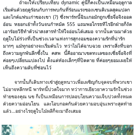
ถ้าจะให้เปรียบเทียบ dynamic คู่นี้ก็คงเป็นเหมือนฤดูกาล
เริ่มต้นด้วยฤดูร้อนกับการพบกันที่ร้อนแรงของเซนติเนลสุดแปลก
และไกด์แฟนเก่าของเขา (?) ซึ่งพาร์ทนี้ฉินเกอมักถูกเซี่ยจื่อจิงออด
อ้อน หยอกเย้าทั้งวันจนกำหมัด 555 แถมพอโกรธทีไรอีกฝ่ายก็งัด
เอาร้อยวิธีทำตัวน่าสงสารทำให้ใจอ่อนได้เสมอ
จากนั้น
ตามมาด้วย
ฤดูใบไม้ร่วงที่เป็นช่วงเวลาแห่งการสุกงอมของความรักที่น่ารัก
มากๆ แม้ทุกอย่างจะเริ่มต้นไว ทว่าไม่ได้ฉาบฉวย เพราะสิ่งที่บอก
ถึงความผูกพันลึกซึ้งใน คสพ นี้คืออาณาเขตทะเลของเซี่ยจื่อจิงที่
ค่อยๆเปลี่ยนแปลงไป ตั้งแต่ห้องเล็กๆที่ปิดตาย ที่ค่อยๆยอมเผยให้
เห็นถึงความลับที่ซ่อนไว้
จากนั้นก็เดินทางเข้าสู่ฤดูหนาวเพื่อเผชิญกับจุดจบที่พวกเขา
ไม่อาจหลีกหนี พาร์ทนี้ปวดใจมาก ทว่าการเยียวยาความรักในช่วง
ท้ายของคุณ นข ก็เป็นเหมือนการปลอบโยนความเจ็บปวดทั้งหมด
ด้วยความอ่อนโยน และโอบกอดกันด้วยความอบอุ่นเพราะสุดท้าย
แล้ว…อย่างไรฤดูใบไม้ผลิก็จะมาถึงเสมอ