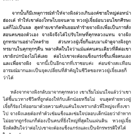
จากนั้นก็มีเหตุการณ์ทำให้จางผิงล่วงเกินองค์ชายใหญ่ต่อหน้า
ฮ่องเต้ ทำให้เขาต้องโทษโบยจนตาย หวงฝู่เจี๋ยอ้อนวอนโขกศีรษะ
แต่ก็ไม่เป็นผล
สุดท้ายเขากัดฟันยอมทำร้ายจางผิงเพื่อเป็นการสั่ง
สอนคนของตัวเอง
จางผิงจึงได้
ไปรับโทษที่คุกหลวงแทน จางผิง
ถูก
ทรมานอย่างโหดร้าย ส่วน
หวงฝู่เจี๋ยก็แอบมาเฝ้าดูจางผิงถูก
ทรมานในคุกทุกๆคืน พลางคิดในใจว่าแม้แต่คนคนเดียวที่ดีต่อเขา
เขายังปกป้องไม่ได้เลย ต่อไปเขาจะต้องแข็งแกร่งขึ้นเพื่อตนเอง
และเพื่อจางผิง
ฉากนี้เป็นอีกฉากที่เราชอบค่ะ ค่อนข้างสะเทือน
อารมณ์มากและเป็นจุดเปลี่ยนที่สำคัญในชีวิตของหวงฝู่เจี๋ยเลยก็
ว่าได้
หลังจากจางผิงกลับมาจากคุกหลวง เขาเริ่มไม่แน่ใจแล้วว่าเขา
ได้ชี้แนวทางชีวิตที่ถูกต้องให้กับเด็กน้อยหรือไม่ จนสุดท้ายหวงฝู่
เจี๋ยก็ร้องไห้ออกมาด้วยความคับแค้นใจเพราะกลัวพี่ใหญ่จะทิ้งเขา
ไป
จางผิงเลยต้องทำตัวเข้มแข็งและข่มใจปลอบเด็กน้อยว่าถ้าหาก
ไม่อยากถูกรังแกก็ต้องเป็นคนที่ยิ่งใหญ่ที่สุดในแผ่นดิน หวงฝูเจี๋ย
จึงตัดสินใจว่าต่อไปเขาจะต้องแข็งแกร่งและ
เป็นจักรพรรดิให้ได้