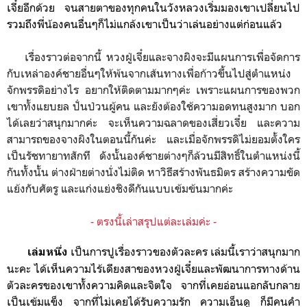
เจี๋ยอีก
ด้วย จนสายตาของทุกคนในวังหลวงเริ่มมองเขาเปลี่ยนไป
รวมถึงพี่น้องคนอื่นๆก็ไม่แกล้งเขาเป็นว่าเล่นอย่างแต่ก่อนแล้ว
เรื่องราวต่อจากนี้ หวงฝู่เจี๋ยและจางผิงจะมีแผนการเพื่อจัดการ
กับเหล่าองค์ชายอื่นๆให้พ้นจากเส้นทางเพื่อก้าวขึ้นไปสู่ตำแหน่ง
จักพรรดิอย่างไร อยากให้ติดตามมากๆค่ะ เพราะแผนการของพวก
เขาทั้งแยบยล ปั่นป่วนผู้คน และยังต้องใช้ความอดทนสูงมาก บอก
ได้เลยว่าสนุกมากค่ะ จะเห็นความฉลาดของเสี่ยวเจี๋ย และความ
สามารถของจางผิงในตอนนี้กันค่ะ และเมื่อจักพรรดิไม่ยอมตั้งใคร
เป็นรัชทายาทสักที ดังนั้นองค์ชายต่างๆก็ล้วนมีสิทธิ์ในตำแหน่งนี้
กันทั้งนั้น ต่างฝ่ายต่างนั่งไม่ติด หาวิธีสร้างพันธมิตร สร้างความขัด
แย้งกับศัตรู และแก่งแย่งชิงดีกันแบบเข้มข้นมากค่ะ
- ตรงนี้เล่าสรุปแต่ละเล่มค่ะ -
เป็นการปูเรื่องราวของตัวละคร เล่มนี้เราว่าสนุกมาก
เล่มหนึ่ง
นะคะ ได้เห็นความไร้เดียงสาของหวงฝู่เจี๋ยและพัฒนาการทางด้าน
ตัวละครของเขาทั้งความคิดและจิตใจ จากที่เคยอ่อนแอกลับกลาย
เป็นเข้มแข็ง จากที่ไม่เคยได้รับความรัก ความเอ็นดู ก็มีคนคำ