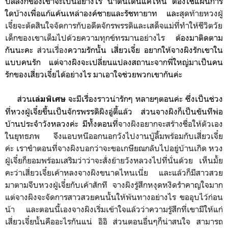
บัลลังก์ของเขาจะเป็นอย่างไร น่าตื่นเต้นแค่ไหน ต้องใช้แผนการ
ใดบ้างเพื่อแก้แค้นเหล่าองค์ชายและรัชทายาท และ
สุดท้ายหวงฝู่
เจี๋ยจะตัดสินใจจัดการกับอดีตจักรพรรดิและเสด็จแม่ที่ทำให้ชีวิตวัย
เด็กของเขาเต็มไปด้วยความทุกข์ทรมานอย่างไร
ต้องมาติดตาม
กันนะคะ
ส่วนเรื่อง
ความรักนั้น เสี่ยวเจี๋ย อยากให้จางผิงรักเขาใน
แบบคนรัก แต่จางผิงจะเปลี่ยนแปลงสถานะจากพี่ใหญ่มาเป็นคน
รักของเสี่ยวเจี๋ยได้อย่างไร มาเอาใจช่วยพวกเขากันค่ะ
ส่วน
จะมีเรื่องราวน่ารักๆ หลายๆตอนค่ะ
ซึ่งเป็นช่วง
เล่มพิเศษ
ที่หวงฝู่เจี๋ยขึ้นเป็นจักรพรรดิผิงอู่ตี้แล้ว ส่วนจางผิงก็เป็นขันทีพ่อ
บ้านประจำวังหลวงค่ะ มีทั้งตอนที่
จางผิงอยากจะสร้างชื่อให้ตัวเอง
ในยุทธภพ จึงแอบหนีออกนอกวังไปงานบู๊ลิ้มพร้อมกับเสี่ยวเจี๋ย
ค่ะ เราขำตอนที่จางผิงบอกว่าจะขอเกษียณกลับไปอยู่บ้านเกิด หวง
ฝู่เจี๋ยก็ยอมพร้อมเสริมว่าว่าจะสั่งย้ายวังหลวงไปที่นั่นด้วย เห็นมั้ย
คะว่าเสี่ยวเจี๋ยเค้าหลงจางผิงขนาดไหนเนี่ย และแล้วก็มีสาวสวย
มาตามจีบหวงฝู่เจี๋ยกับเค้าสักที จางผิงรู้สึกหงุดหงิดรำคาญใจมาก
แต่จางผิงจะจัดการสาวสวยคนนั้นให้พ้นทางอย่างไร ขออุบไว้ก่อน
น้า และตอนนี้เองจางผิงเริ่มเข้าใจแล้วว่าความรู้สึกที่เขามีให้แก่
เสี่ยวเจี๋ยนั้นคืออะไรกันแน่ อิอิ ส่วนตอนอื่นๆก็น่าสนใจ สามารถ