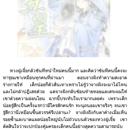
หวงฝู่เจี๋ยกลัวขันทีหน้าใหม่คนนี้มาก และคิดว่าขันทีคนนี้คงจะ
ทารุณเขาเหมือนทุกคนที่ผ่านมา ตอนจางผิง
ทำความสะอาด
ร่างกายให้
เด็กน้อยก็ตัวสั่นเทาเพราะไม่รู้ว่าจางผิงจะมาไม้ไหน
และไม่กล้าปฎิเสธด้วย แต่จางผิงกลับช้อนท้ายทอยและสระผมให้
เขาด้วยความอ่อนโยน
ฉากนี้ประทับใจเรามากเลยค่ะ เพราะเด็ก
น้อยรู้สึกเป็นครั้งแรกว่ามีใครสักคนรัก ทะนุถนอมเขาจริงๆ จนเขา
รู้สึกว่านี่เหมือนขึ้นสวรรค์รึเปล่านะ?
จางผิงถึงกับตาค้าง
เมื่อเห็น
รอยช้ำและบาดแผลน้อยใหญ่นับไม่ถ้วนบนตัวของ
หวงฝู่เจี๋ย เขา
ตัดสินใจว่า
จะปกป้องคุ้มครองเด็กคนนี้อย่างสุดความสามารถ
นับ