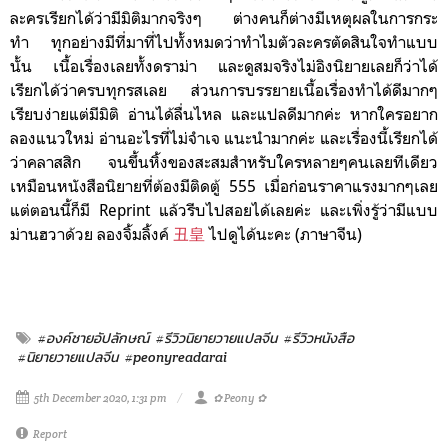
ละครเรียกได้ว่ามีมิติมากจริงๆ ต่างคนก็ต่างมีเหตุผลในการกระ
ทำ
ทุกอย่างมีที่มาที่ไปทั้งหมดว่าทำไม
ตัวละครตัดสินใจทำแบบ
นั้น
เนื้อเรื่องเลยทั้งดราม่า และดูสมจริงไม่อิงนิยายเลยก็ว่าได้
เรียกได้ว่าครบทุกรสเลย ส่วนการบรรยายเนื้อเรื่องทำได้ดีมากๆ
เรียบง่ายแต่มีมิติ อ่านได้ลื่นไหล และแปลดีมากค่ะ
หากใครอยาก
ลองแนวใหม่ อ่านอะไรที่ไม่จำเจ แนะนำมากค่ะ และเรื่องนี้เรียกได้
ว่าคลาสสิก จนขึ้นหิ้งของสะสมสำหรับใครหลายๆคนเลยทีเดียว
เหมือนหนังสือนิยายที่ต้องมีติดตู้ 555 เมื่อก่อนราคาแรงมากๆเลย
แต่ตอนนี้ก็มี Reprint แล้วรีบไปสอยได้เลยค่ะ และ
เพิ่งรู้ว่ามีแบบ
ม่านฮวาด้วย ลองจิ้มลิ้งค์
丑皇
ไปดูได้นะคะ (ภาษาจีน)
#องค์ชายอัปลักษณ์
#รีวิวนิยายวายแปลจีน
#รีวิวหนังสือ
#นิยายวายแปลจีน
#peonyreadarai
5th December 2020, 1:31 pm
✿ Peony ✿
Report