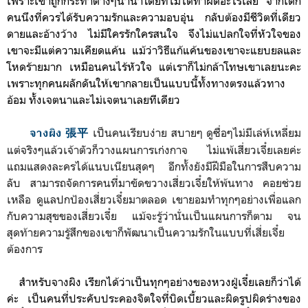
เพราะเขาถูกกระทำต่างๆนานาโดยที่ไม่ได้ทำผิดอะไรเลย จาก
เด็ก
คนนึงที่ควรได้รับความรักและความอบอุ่น กลับต้องมีชีวิตที่เดียว
ดายและอ้างว้าง ไม่มีใครรักใครสนใจ
จึงไม่แปลกใจที่หัวใจของ
เขาจะมีแต่ความเคียดแค้น แม้ว่าวิธีแก้แค้นของเขาจะแยบยลและ
โหดร้ายมาก เหมือนคนไร้หัวใจ แต่เราก็ไม่กล้าโทษเขาเลยนะคะ
เพราะทุกคนผลักดันให้เขากลายเป็นแบบนี้ทั้งทางตรงแล้วทาง
อ้อม ทั้งเจตนาและไม่เจตนาเลยทีเดียว
เป็นคนเรียบง่าย สบายๆ ดูซื่อๆไม่มีเล่ห์เหลี่ยม
จางผิง 張平
แต่จริงๆแล้วเจ้าตัวก็วางแผนการเก่งกาจ ไม่แพ้เสี่ยวเจี๋ยเลยค่ะ
แถมแสดงละครได้แนบเนียนสุดๆ อีกทั้งยังมีฝีมือในการสืบความ
ลับ สามารถจัดการคนที่มาขัดขวางเสี่ยวเจี๋ยให้พ้นทาง คอยช่วย
เหลือ ดูแลปกป้องเสี่ยวเจี๋ยมาตลอด เขายอมทำทุกๆอย่างเพื่อแลก
กับความสุขของเสี่ยวเจี๋ย แม้จะรู้ว่านั่นเป็นแผนการก็ตาม จน
สุดท้ายความรู้สึกของเขาก็พัฒนาเป็นความรักในแบบที่เสี่ยเจี๋ย
ต้องการ
สำหรับจางผิง เรียกได้ว่าเป็นทุกๆอย่างของหวงฝู่เจี๋ยเลยก็ว่าได้
ค่ะ เป็นคนที่ประคับประคองจิตใจที่บิดเบี้ยวและผิดรูปผิดร่างของ