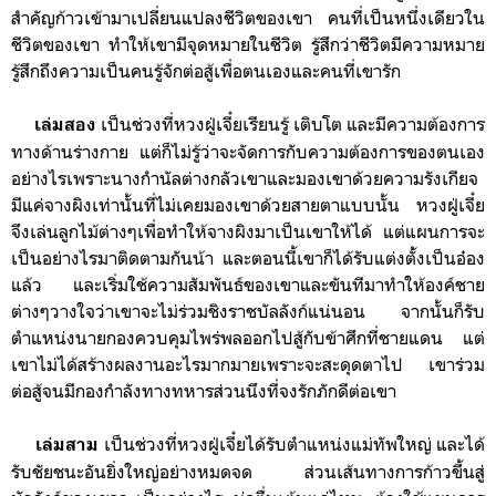
สำคัญก้าวเข้ามาเปลี่ยนแปลงชีวิตของเขา
คนที่เป็นหนึ่งเดียวใน
ชีวิตของเขา
ทำให้เขามีจุดหมายในชีวิต รู้สึกว่าชีวิตมีความหมาย
รู้สึกถึงความเป็นคนรู้จักต่อสู้เพื่อตนเองและคนที่เขารัก
เป็นช่วงที่หวงฝู่เจี๋ยเรียนรู้ เติบโต และมี
ความต้องการ
เล่มสอง
ทางด้านร่างกาย
แต่ก็ไม่รู้ว่าจะจัดการกับความต้องการของตนเอง
อย่างไรเพราะนางกำนัลต่างกลัวเขาและมองเขาด้วยความรังเกียจ
มีแค่จางผิงเท่านั้นที่ไม่เคยมองเขาด้วยสายตาแบบนั้น หวงฝู่เจี๋ย
จึงเล่นลูกไม้ต่างๆเพื่อทำให้จางผิงมาเป็นเขาให้ได้ แต่แผนการจะ
เป็นอย่างไรมาติดตามกันน้า และตอนนี้เขาก็ได้รับแต่งตั่้งเป็นอ๋อง
แล้ว และเริ่มใช้ความสัมพันธ์ของเขาและขันทีมาทำให้องค์ชาย
ต่างๆวางใจว่าเขาจะไม่ร่วมชิงราชบัลลังก์แน่นอน จากนั้นก็รับ
ตำแหน่งนายกองควบคุมไพร่พลออกไปสู้กับข้าศึกที่ชายแดน
แต่
เขาไม่ได้สร้างผลงานอะไรมากมายเพราะจะสะดุดตาไป เขาร่วม
ต่อสู้จนมีกองกำลังทางทหารส่วนนึงที่จงรักภักดีต่อเขา
เป็นช่วงที่หวงฝู่เจี๋ย
ได้รับตำแหน่งแม่ทัพใหญ่ และ
ได้
เล่มสาม
รับชัยชนะอันยิ่งใหญ่อย่างหมดจด ส่วนเส้นทางการก้าวขึ้นสู่