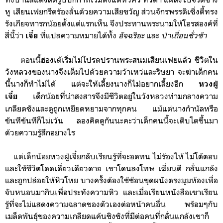
หู เสียนเฟยกรีดร้องลั่นด้วยความเสียขวัญ ส่วนจักรพรรดิเซิ่งตี้ทรง
รังเกียจทารกน้อยตั้งแต่แรกเห็น จึงประทานพระนามให้โอรสองค์ที่
สี่นี้ว่า
ที่แปลความหมายได้ทั้ง
อัจฉริยะ
และ
ป่าเถื่อนชั่วช้า
เจี๋ย
ตอนนี้
ฮ่องเต้เริ่มไม่
โปรดปราน
พระสนมเสียนเฟยแล้ว
ชีวิตใน
วังหลวงของ
นาง
จึงเต็มไปด้วยความว้าเหว่และริษยา จะฆ่าเด็กคน
นี้นางก็ทำไม่ได้ แต่จะให้เลี้ยงนางก็ไม่อยากเลี้ยงอีก
หวงฝู่
เด็กน้อยที่น่าสงสารจึงมีชีวิตอยู่ในวังหลวงท่ามกลางความ
เจี๋ย
เกลียดชังและดูถูกเหยียดหยามจากทุกคน แม้แต่นางกำนัลหรือ
ขันทีขันทีก็ไม่เว้น ลองคิดดูกันนะคะว่าเด็กคนนี้จะเติบโตขึ้นมา
ด้วยความรู้สึกอย่างไร
แต่เด็กน้อย
หวงฝู่เจี๋ยกลับเรียนรู้ที่จะอดทน ไม่ร้องไห้ ไม่โต้ตอบ
และใช้ชีวิตโดดเดี่ยวเดียวดาย เขาโดนลงโทษ เฆี่ยนตี กลั่นแกล้ง
และถูกปล่อยให้
หิวโหย
บางครั้งต้องใช้ช้อนขุดผนังตรงมุมห้องเพื่อ
จับหนอนมากินเพื่อประทังความหิว
และเมื่อเรียนหนังสือเขาเรียน
รู้ที่จะไม่แสดงความฉลาดของตัวเองต่อหน้าคนอื่น พร้อมๆกับ
เมล็ดพันธุ์ของความเกลียดแค้นชิงชังที่มีต่อคนที่กลั่นแกล้งเขาก็