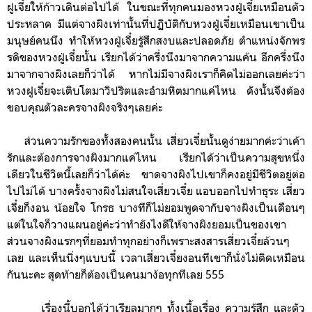
ฝูเจี๋ยให้ก้าวเดินต่อไปได้ ในขณะที่ทุกคนมอง
หวงฝู่เจี๋ย
เหมือนตัว
ประหลาด มีแต่จางผิงเท่านั้นที่ปฏิบัติกับ
หวงฝู่เจี๋ย
เหมือนเขาเป็น
มนุษย์คนนึง ทำให้
หวงฝู่เจี๋ย
รู้สึกสงบและปลอดภัย
ตำแหน่งจักพร
รดิของหวงฝู่เจี๋ยนั้น เรียกได้ว่าครึ่งนึงมาจากความแค้น อีกครึ่งนึง
มาจากจางผิงเลยก็ว่าได้ หากไม่มีจางผิงเราก็คิดไม่ออกเลยค่ะว่า
หวงฝูเจี๋ยจะเติบโตมาวิปริตและอำมหิตมากแค่ไหน ดังนั้นจึงต้อง
ขอบคุณตัวละครจางผิงจริงๆเลยค่ะ
ส่วนความรักของทั้งสองคนนั้น เสี่ยวเจี๋ยนั้นดูง่ายมากค่ะว่าเค้า
รักและต้องการจางผิงมากแค่ไหน เรียกได้ว่าเป็นความสุขหนึ่ง
เดียวในชีวิตนี้เลยก็ว่าได้ค่ะ
ขาดจางผิงไปเขาก็คงอยู่มีชีวิตอยู่ต่อ
ไปไม่ได้
บางครั้งจางผิงไม่สนใจเสี่ยวเจี๋ย แอบออกไปทำธุระ เสี่ยว
เจี๋ยก็งอน น้อยใจ โกรธ บางทีก็ไม่ยอมพูดจากับจางผิงเป็นเดือนๆ
แต่ในใจก็วางแผนอยู่ค่ะว่าทำยังไงดีให้จางผิงยอมเป็นของเขา
ส่วนจางผิงแรกๆที่ยอมทำทุกอย่างก็เพราะสงสารเสี่ยวเจี๋ยล้วนๆ
เลย และเห็นนิ่งๆแบบนี้ เวลาเสี่ยวเจี๋ยงอนทีเขาก็นั่งไม่ติดเหมือน
กันนะคะ สุดท้ายก็ต้องเป็นคนมาง้อทุกทีเลย 555
เรื่องนี้บอกได้ว่าเรียลมากๆ ทั้งเนื้อเรื่อง ความรู้สึก และตัว