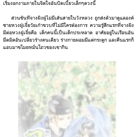
เริ่มงอกงามภายในจิตใจอันบิดเบี้ยวเล็กๆดวงนี้
ส่วนขันทีจางผิง
ผู้ไม่มีเส้นสายในวังหลวง
ถูกส่งตัวมาดูแลองค์
ชายหวงฝู่เจี๋ยวัยเก้าขวบที่ไม่มีใครต้องการ ความรู้สึกแรกที่จางผิง
มีต่อหวงฝู่เจี๋ยคือ เด็กคนนี้เป็นเด็กประหลาด อาศัยอยู่ในเรือนอัน
มืดมิดอันเปลี่ยวร้างคนเดียว ร่างกายผอมมีแต่กระดูก และคืนแรกก็
แอบมาขโมยหมั่นโถวของเขากิน