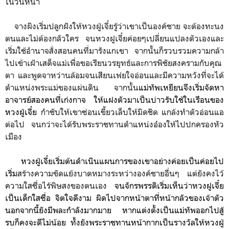
ในวันหน้า
จางผิงเริ่มปลูกฝังให้หวงฝู่เจี๋ยรู้ว่าเขาเป็นองค์ชาย จะต้องทะนง
ตนและไม่ต้องกลัวใคร จนหวงฝูเจี๋ยค่อยๆเปลี่ยนแปลงตัวเองและ
เริ่มใช้อำนาจสั่งสอนคนที่มารังแกเขา จากนั้นก็รวบรวมความกล้า
ไปเข้าเฝ้าเสด็จแม่เพื่อขอเรียนวรยุทธ์และการพิชัยสงครามกับคุณ
ตา และพูดจาหว่านล้อมจนเสียนเฟยใจอ่อนและมีความหวังที่จะได้
ตำแหน่งพระแม่ของแผ่นดิน จากนั้น
แม่ทัพเหยียนจึงเริ่มจัดหา
อาจารย์สองคนที่เก่งกาจ ให้แฝงตัวมาเป็นบ่าวรับใช้ในเรือนของ
หวงฝู่เจี๋ย
กำชับให้เขาซ่อนเขี้ยวเล็บให้มิดชิด แกล้งทำตัวอ่อนแอ
ต่อไป จนกว่าจะได้รับพระราชทานตำแหน่งอ๋องให้ไปปกครองหัว
เมือง
หวงฝู่เจี๋ยเริ่มต้นดำเนินแผนการของเขาอย่างค่อยเป็นค่อยไป
เริ่ม
สร้างความขัดแย้งบาดหมางระหว่างองค์ชายอื่นๆ แต่ยังคงไว้
ความใสซื่อไร้พิษสงของตนเอง
จนจักรพรรดิเริ่มเห็นว่าหวงฝูเจี๋ย
เป็นเด็กใสซื่อ จิตใจดีงาม ผิดไปจากหน้าตาที่หน้ากลัวของเจ้าตัว
นอกจากนี้ยังมีพละกำลังมากมาย หากแต่งตั้งเป็นแม่ทัพออกไปสู้
รบก็คงจะดีไม่น้อย ทั้งยังพระราชทาน
หน้ากากเป็นรางวัล
ให้
หวงฝู่