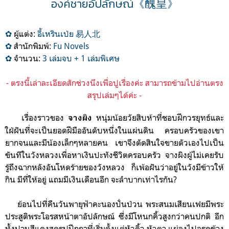
องค์ชายอัปลักษณ์《醜皇》
✿
ผู้แต่ง:
อี้เหรินเ
ป่ย
易人北
✿
สำนักพิมพ์:
Fu Novels
✿
จำนวน:
3 เล่มจบ + 1 เล่มพิเศษ
- ตรงนี้เล่าละเอียดสักช่วงนึงเพื่อปูเรื่องค่ะ สามารถข้ามไปอ่านตรง
สรุปเล่มๆได้ค่ะ -
เรื่องราวของ
หนุ่มน้อยวัยสิบห้าที่ชอบฝึกวรยุทธ์และ
จางผิง
ใฝ่ฝันที่จะเป็นยอดฝีมืออันดับหนึ่งในแผ่นดิน
ครอบครัวของเขา
ยากจนและมีน้องเล็กๆหลายคน เขาจึงตัดสินใจขายตัวเองไปเป็น
ขันทีในวังหลวงเพื่อหาเงินปะทังชีวิตครอบครัว จางผิงผู้ไม่เคยรับ
รู้ถึงฉากหลังอันโหดร้ายของวังหลวง ก็เพ้อฝันว่าอยู่ในวังมีข้าวให้
กิน มีที่ให้อยู่ แถมมีเงินเดือนอีก จะลำบากเท่าไรกัน?
ย้อนไปที่คืนวันพายุฟ้าคะนองปั่นป่วน พระสนมเสียนเฟยมีพระ
ประสูติพระโอรสหน้าตาอัปลักษณ์ ซึ่งมีโหนกคิ้วสูงกว่าคนปกติ อีก
ทั้งปานสีแดงสดรูปปีกกาที่เริ่มตั้งแต่หัวคิ้ว หัวตา แผ่ลงไปจรดข้าง