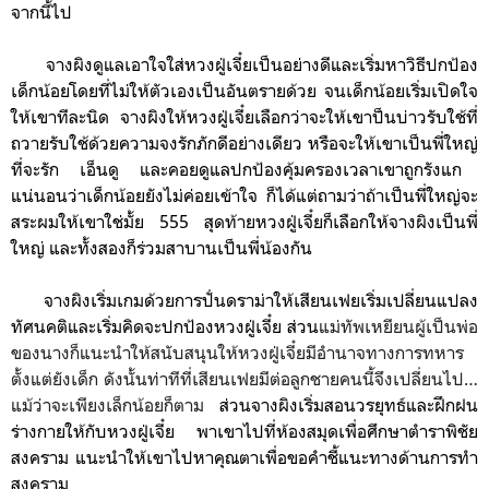
จากนี้ไป
จางผิงดูแลเอาใจใส่หวงฝู่เจี๋ยเป็นอย่างดีและ
เริ่มหาวิธีปกป้อง
เด็กน้อยโดยที่ไม่ให้ตัวเองเป็นอันตรายด้วย
จนเด็กน้อยเริ่มเปิดใจ
ให้เขาทีละนิด
จางผิงให้หวงฝู่เจี๋ยเลือกว่าจะให้เขาป็นบ่าวรับใช้ที่
ถวายรับใช้ด้วยความจงรักภักดีอย่างเดียว หรือจะให้เขาเป็น
พี่ใหญ่
ที่จะรัก เอ็นดู และคอยดูแลปกป้องคุ้มครองเวลาเขาถูกรังแก
แน่นอนว่าเด็กน้อยยังไม่ค่อยเข้าใจ ก็ได้แต่ถามว่าถ้าเป็นพี่ใหญ่จะ
สระผมให้เขาใช่มั้ย 555 สุดท้ายหวงฝู่เจี๋ยก็เลือกให้จางผิงเป็นพี่
ใหญ่ และทั้งสองก็ร่วมสาบานเป็นพี่น้องกัน
จางผิงเริ่มเกมด้วยการปั่นดราม่าให้เสียนเฟยเริ่มเปลี่ยนแปลง
ทัศนคติและเริ่มคิดจะปกป้องหวงฝู่เจี๋ย ส่วน
แม่ทัพเหยียนผู้เป็นพ่อ
ของนางก็แนะนำให้สนับสนุนให้หวงฝู่เจี๋ยมีอำนาจทางการทหาร
ตั้งแต่ยังเด็ก ดังนั้นท่าทีที่เสียนเฟยมีต่อลูกชายคนนี้จึงเปลี่ยนไป…
แม้ว่าจะเพียงเล็กน้อยก็ตาม
ส่วนจางผิงเริ่มสอนวรยุทธ์และฝึกฝน
ร่างกายให้กับหวงฝู่เจี๋ย พาเขาไปที่ห้องสมุดเพื่อศึกษาตำราพิชัย
สงคราม แนะนำให้เขาไปหา
คุณตาเพื่อขอคำชี้แนะทางด้านการทำ
สงคราม