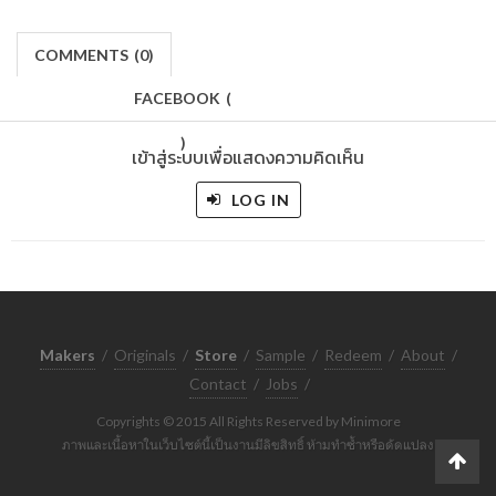
COMMENTS
(
0)
FACEBOOK
(
)
เข้าสู่ระบบเพื่อแสดงความคิดเห็น
LOG IN
Makers
/
Originals
/
Store
/
Sample
/
Redeem
/
About
/
Contact
/
Jobs
/
Copyrights © 2015 All Rights Reserved by Minimore
ภาพและเนื้อหาในเว็บไซต์นี้เป็นงานมีลิขสิทธิ์ ห้ามทำซ้ำหรือดัดแปลง