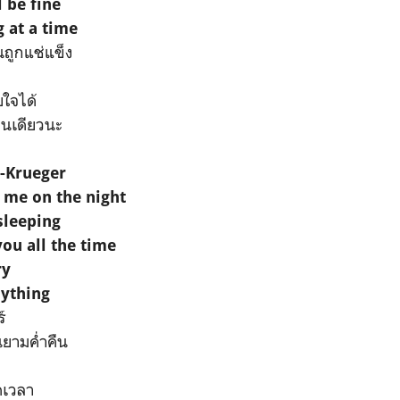
l be fine
g at a time
ถูกแช่แข็ง
า
ใจได้
คนเดียวนะ
-Krueger
me on the night
sleeping
you all the time
ry
nything
์
ยามค่ำคืน
ดเวลา