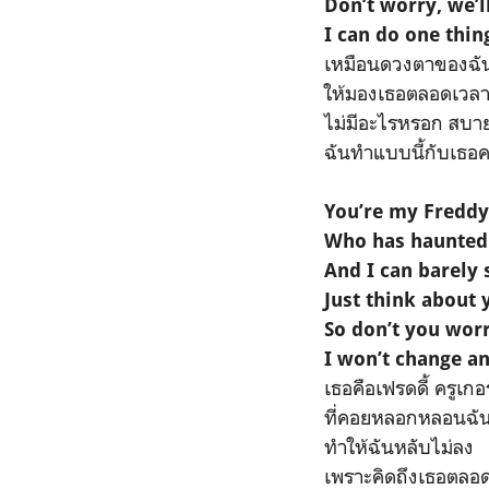
Don’t worry, we’l
I can do one thin
เหมือนดวงตาของฉัน
ให้มองเธอตลอดเวล
ไม่มีอะไรหรอก สบาย
ฉันทำแบบนี้กับเธอ
You’re my Freddy
Who has haunted 
And I can barely 
Just think about 
So don’t you wor
I won’t change a
เธอคือเฟรดดี้ ครูเกอร
ที่คอยหลอกหลอนฉัน
ทำให้ฉันหลับไม่ลง
เพราะคิดถึงเธอตลอ