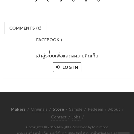
COMMENTS
(
0)
FACEBOOK
(
)
เข้าสู่ระบบเพื่อแสดงความคิดเห็น
LOG IN
Makers
/
Originals
/
Store
/
Sample
/
Redeem
/
About
/
Contact
/
Jobs
/
Copyrights © 2015 All Rights Reserved by Minimore
ภาพและเนื้อหาในเว็บไซต์นี้เป็นงานมีลิขสิทธิ์ ห้ามทำซ้ำหรือดัดแปลง