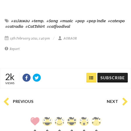
#แปลเพลง
#temp.
#Song
#music
#pop
#pop indie
#catexpo
#catradio
#CatTshirt
#catfoodival
13th February 2021, 1:40 pm
AORAOR
Report
2k
SUBSCRIBE
VIEWS
PREVIOUS
NEXT
0
0
0
0
0
0